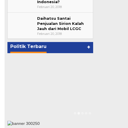
Indonesia?
Februari 20, 2018
Daihatsu Santai
Bupati Ahmad Hijazi, Hadiri
Penjualan Sirion Kalah
Jauh dari Mobil LCGC
Paripurna Hasil Penetapan
Februari 20, 2018
Paslon Bupati dan Wabup Te…
p
Di NASIONAL, POLITIK, REJANG
LEBONG
|
Januari 29, 2021
Politik Terbaru
+
Suharto Dip
Pengawas PP
Di NASIONAL, POLIT