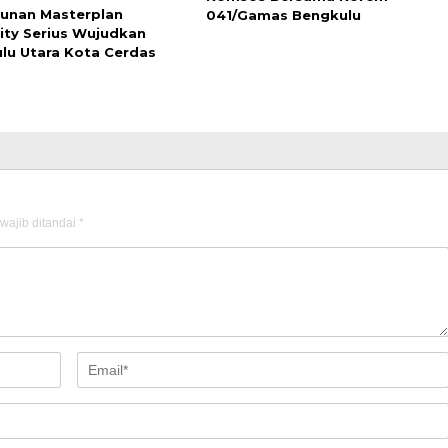
unan Masterplan
041/Gamas Bengkulu
ity Serius Wujudkan
lu Utara Kota Cerdas
wajib ditandai
*