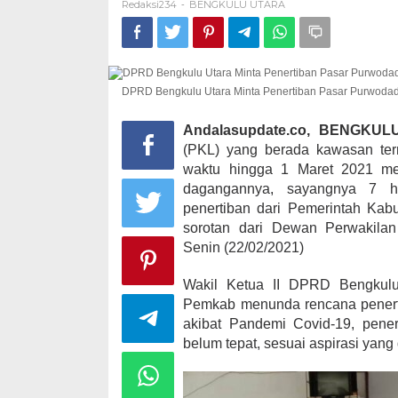
Redaksi234
BENGKULU UTARA
Kem
-
Nor
Kampanye, He
Kabupaten Ka
DPRD Bengkulu Utara Minta Penertiban Pasar Purwodad
desa Satu A
Di KOMINFO KOTA 
Andalasupdate.co, BENGKU
POLITIK
|
November
(PKL) yang berada kawasan ter
waktu hingga 1 Maret 2021 me
dagangannya, sayangnya 7 ha
penertiban dari Pemerintah Ka
sorotan dari Dewan Perwakila
Senin (22/02/2021)
Wakil Ketua II DPRD Bengkulu
Pemkab menunda rencana penert
akibat Pandemi Covid-19, pene
belum tepat, sesuai aspirasi yang