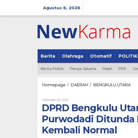
Lewati
ke
Agustus 6, 2026
konten
Berita
Olahraga
Otomatif
POLITIK
Berita Politik
Persija Jakarta
Mobil
PPP
Ge
DP
Homepage
DAERAH
BENGKULU UTARA
/
/
Ben
Utar
Oleh
Februari 22, 2021
Min
Redaksi234
DPRD Bengkulu Utar
Pene
Pas
Purwodadi Ditunda
Pur
Dit
Kembali Normal
Hin
Per