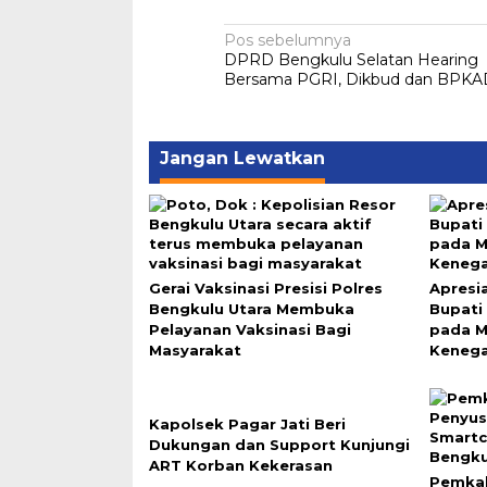
Navigasi
Pos sebelumnya
DPRD Bengkulu Selatan Hearing
pos
Bersama PGRI, Dikbud dan BPKA
Jangan Lewatkan
Gerai Vaksinasi Presisi Polres
Apresi
Bengkulu Utara Membuka
Bupati 
Pelayanan Vaksinasi Bagi
pada M
Masyarakat
Kenega
Kapolsek Pagar Jati Beri
Dukungan dan Support Kunjungi
ART Korban Kekerasan
Pemkab