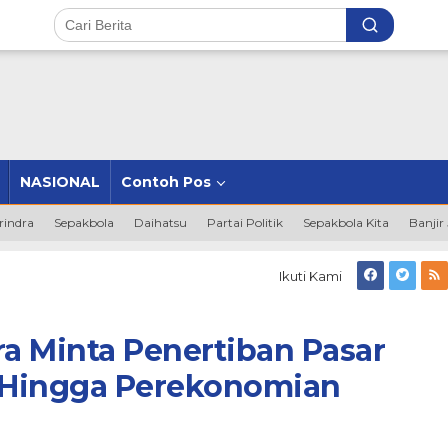
NASIONAL
Contoh Pos
rindra
Sepakbola
Daihatsu
Partai Politik
Sepakbola Kita
Banjir
RD
Ikuti Kami
gkulu
a
ta
a Minta Penertiban Pasar
rtiban
ar
 Hingga Perekonomian
wodadi
unda
gga
ekonomian