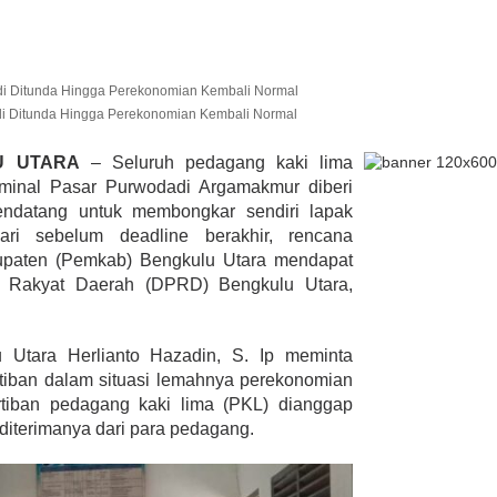
bali
mal
lmi Hasan Di
ur Janjikan Satu
i Ditunda Hingga Perekonomian Kembali Normal
mbulans
393 Peserta MTQ ke-XXXV Sia
BENGKULU,
LU UTARA
– Seluruh pedagang kaki lima
Tempur Rebut Juara Dibuka
 1, 2020
minal Pasar Purwodadi Argamakmur diberi
Gubernur Rohidin
ndatang untuk membongkar sendiri lapak
Di ADVERTORIAL, POLITIK
|
Mei 24, 2022
ri sebelum deadline berakhir, rencana
bupaten (Pemkab) Bengkulu Utara mendapat
n Rakyat Daerah (DPRD) Bengkulu Utara,
 Utara Herlianto Hazadin, S. Ip meminta
iban dalam situasi lemahnya perekonomian
rtiban pedagang kaki lima (PKL) dianggap
 diterimanya dari para pedagang.