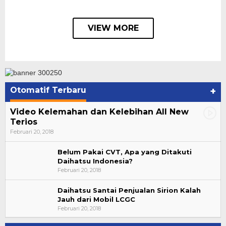
VIEW MORE
Otomatif Terbaru
+
Video Kelemahan dan Kelebihan All New
Terios
Februari 20, 2018
Belum Pakai CVT, Apa yang Ditakuti
Daihatsu Indonesia?
Februari 20, 2018
Daihatsu Santai Penjualan Sirion Kalah
Jauh dari Mobil LCGC
Bupati Ahmad Hijazi, Hadiri Paripurna Hasil
Februari 20, 2018
Penetapan Paslon Bupati dan Wabup Te…