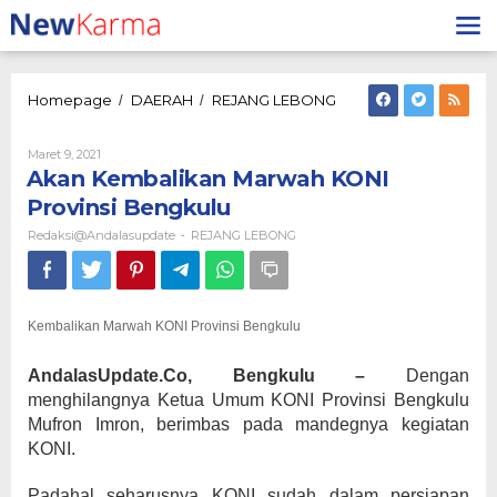
Lewati
ke
konten
Akan
Homepage
DAERAH
REJANG LEBONG
/
/
Kembalikan
Marwah
Oleh
Maret 9, 2021
KONI
Redaksi@andalasupdate
Akan Kembalikan Marwah KONI
Provinsi
Bengkulu
Provinsi Bengkulu
Redaksi@andalasupdate
REJANG LEBONG
-
Kembalikan Marwah KONI Provinsi Bengkulu
AndalasUpdate.Co, Bengkulu –
Dengan
menghilangnya Ketua Umum KONI Provinsi Bengkulu
Mufron Imron, berimbas pada mandegnya kegiatan
KONI.
Padahal seharusnya KONI sudah dalam persiapan