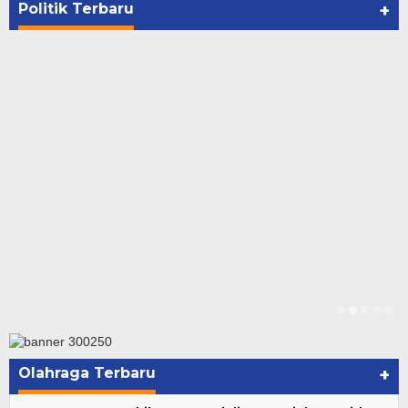
Di NASIONAL, POLITIK, REJANG LEBONG
|
Januari 29, 2021
Politik Terbaru
+
Olahraga Terbaru
+