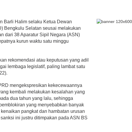
emosi
n Barli Halim selaku Ketua Dewan
lmi Hasan Di
) Bengkulu Selatan seusai melakukan
ur Janjikan Satu
n dari 38 Aparatur Sipil Negara (ASN)
mbulans
393 Peserta MTQ ke-XXXV Sia
patnya kurun waktu satu minggu
BENGKULU,
Tempur Rebut Juara Dibuka
 1, 2020
Gubernur Rohidin
Di ADVERTORIAL, POLITIK
|
Mei 24, 2022
kan rekomendasi atau keputusan yang adil
i lembaga legislatif, paling lambat satu
22).
 DPRD mengekspresikan kekecewaannya
yang kembali melakukan kesalahan yang
pada dua tahun yang lalu, sehingga
 pemblokiran yang menyebabkan banyak
kenaikan pangkat dan hambatan urusan
sanksi ini justru ditimpakan pada ASN BS