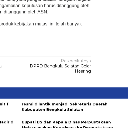
ngambilan keputusan harus ditanggung oleh
an ditanggung oleh ASN.
produk kebijakan mutasi ini telah banyak
Pos berikutnya
lu
DPRD Bengkulu Selatan Gelar
li
Hearing
nitif
resmi dilantik menjadi Sekretaris Daerah
Kabupaten Bengkulu Selatan
adir di
Bupati BS dan Kepala Dinas Perpustakaan
Melaksanakan Koordinasi ke Perpustakaan