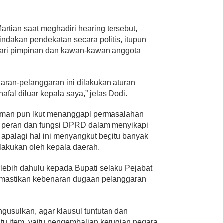
rtian saat meghadiri hearing tersebut,
dakan pendekatan secara politis, itupun
dari pimpinan dan kawan-kawan anggota
aran-pelanggaran ini dilakukan aturan
hafal diluar kepala saya,” jelas Dodi.
olman pun ikut menanggapi permasalahan
 peran dan fungsi DPRD dalam menyikapi
is, apalagi hal ini menyangkut begitu banyak
lakukan oleh kepala daerah.
erlebih dahulu kepada Bupati selaku Pejabat
mastikan kebenaran dugaan pelanggaran
ngusulkan, agar klausul tuntutan dan
tu item, yaitu pengembalian kerugian negara