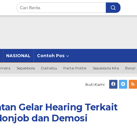
NASIONAL
Contoh Pos
rindra
Sepakbola
Daihatsu
Partai Politik
Sepakbola Kita
Banjir
PRD
Ikuti Kami
engkulu
elatan
elar
an Gelar Hearing Terkait
earing
erkait
Nonjob dan Demosi
ermasalahan
SN
onjob
an