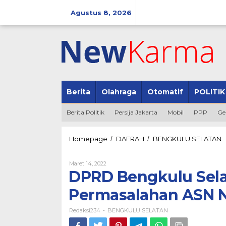
Lewati
ke
Agustus 8, 2026
konten
Berita
Olahraga
Otomatif
POLITIK
Berita Politik
Persija Jakarta
Mobil
PPP
Ge
D
Homepage
DAERAH
BENGKULU SELATAN
/
/
B
S
Oleh
Maret 14, 2022
G
Redaksi234
DPRD Bengkulu Selat
H
T
Permasalahan ASN 
P
A
Redaksi234
BENGKULU SELATAN
N
-
d