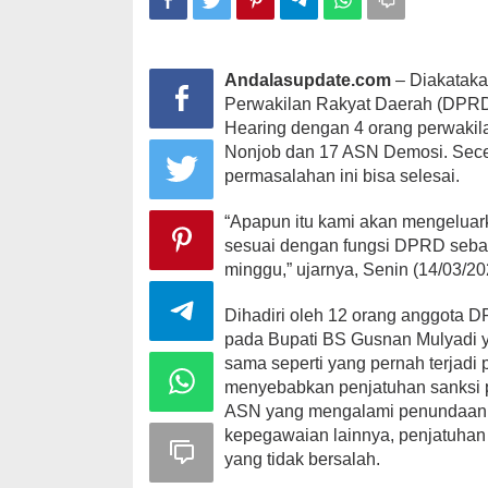
D
Andalasupdate.com
– Diakataka
Kampanye, He
Perwakilan Rakyat Daerah (DPRD
Kabupaten Ka
Hearing dengan 4 orang perwakila
desa Satu A
Nonjob dan 17 ASN Demosi. Sece
Di KOMINFO KOTA 
POLITIK
|
November
permasalahan ini bisa selesai.
“Apapun itu kami akan mengeluar
sesuai dengan fungsi DPRD sebaga
minggu,” ujarnya, Senin (14/03/20
Dihadiri oleh 12 orang anggota
pada Bupati BS Gusnan Mulyadi 
sama seperti yang pernah terjadi 
menyebabkan penjatuhan sanksi
ASN yang mengalami penundaan 
kepegawaian lainnya, penjatuhan 
yang tidak bersalah.