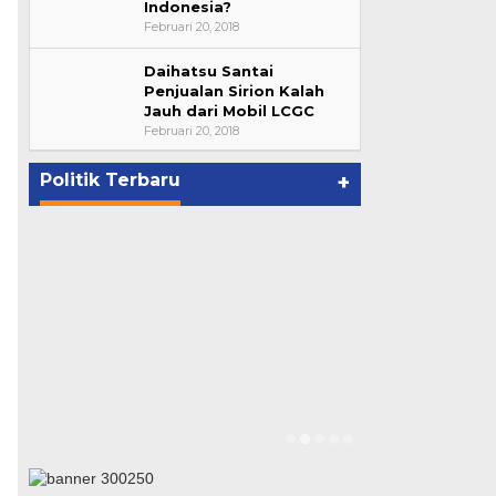
Indonesia?
Februari 20, 2018
Daihatsu Santai
Bupati Ahmad Hijazi, Hadiri
Penjualan Sirion Kalah
Jauh dari Mobil LCGC
Paripurna Hasil Penetapan
Februari 20, 2018
Paslon Bupati dan Wabup Te…
p
Di NASIONAL, POLITIK, REJANG
LEBONG
|
Januari 29, 2021
Politik Terbaru
+
Suharto Dip
Pengawas PP
Di NASIONAL, POLIT