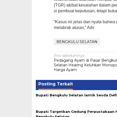
(TGR) akibat kesalahan dalam pe
si pembuat keputusan, tetapi buk
“Kasus ini jelas dan nyata bahwa 
melabrak aturan,” Adv
BENGKULU SELATAN
Navigasi
Pos sebelumnya
Pedagang Ayam di Pasar Bengku
pos
Selatan Hearing Keluhkan Monopo
Harga Ayam
Posting Terkait
Bupati Bengkulu Selatan lantik Sesda Defi
Bupati Targetkan Gedung Perpustakaan H
Bengkulu Selatan