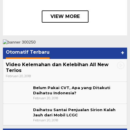
VIEW MORE
Otomatif Terbaru
+
Video Kelemahan dan Kelebihan All New
Terios
Februari 20, 2018
Belum Pakai CVT, Apa yang Ditakuti
Daihatsu Indonesia?
Februari 20, 2018
Daihatsu Santai Penjualan Sirion Kalah
Jauh dari Mobil LCGC
Bupati Ahmad Hijazi, Hadiri Paripurna Hasil
Februari 20, 2018
Penetapan Paslon Bupati dan Wabup Te…