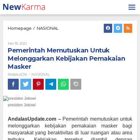
Lewati
ke
konten
Pemerintah
Homepage
NASIONAL
/
Memutuskan
Untuk
Oleh
Mei 18, 2022
Melonggarkan
Redaksi234
Pemerintah Memutuskan Untuk
Kebijakan
Pemakaian
Melonggarkan Kebijakan Pemakaian
Masker
Masker
Redaksi234
NASIONAL
-
presiden Jokowi
AndalasUpdate.com –
Pemerintah memutuskan untuk
melonggarkan kebijakan pemakaian masker bagi
masyarakat yang beraktivitas di luar ruangan atau area
terbuka. Kebijakan tersebut diambil dengan