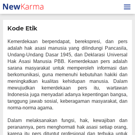
Lewati
ke
konten
Kode Etik
|
Oktober
Kemerdekaan berpendapat, berekspresi, dan pers
7,
adalah hak asasi manusia yang dilindungi Pancasila,
2020
Oleh
Undang-Undang Dasar 1945, dan Deklarasi Universal
Redaksi@andalasupdate
Hak Asasi Manusia PBB. Kemerdekaan pers adalah
sarana masyarakat untuk memperoleh informasi dan
berkomunikasi, guna memenuhi kebutuhan hakiki dan
meningkatkan kualitas kehidupan manusia. Dalam
mewujudkan kemerdekaan pers itu, wartawan
Indonesia juga menyadari adanya kepentingan bangsa,
tanggung jawab sosial, keberagaman masyarakat, dan
norma-norma agama.
Dalam melaksanakan fungsi, hak, kewajiban dan
peranannya, pers menghormati hak asasi setiap orang,
karena itu pers dituntut profesional dan terbuka untuk