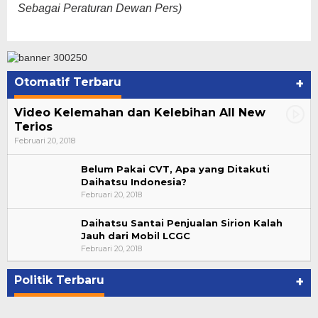
Sebagai Peraturan Dewan Pers)
Otomatif Terbaru
+
Video Kelemahan dan Kelebihan All New
Terios
Februari 20, 2018
Belum Pakai CVT, Apa yang Ditakuti
Daihatsu Indonesia?
Februari 20, 2018
Daihatsu Santai Penjualan Sirion Kalah
Jauh dari Mobil LCGC
Bupati Ahmad Hijazi, Hadiri Paripurna Hasil
Februari 20, 2018
Penetapan Paslon Bupati dan Wabup Te…
Di NASIONAL, POLITIK, REJANG LEBONG
|
Januari 29, 2021
Politik Terbaru
+