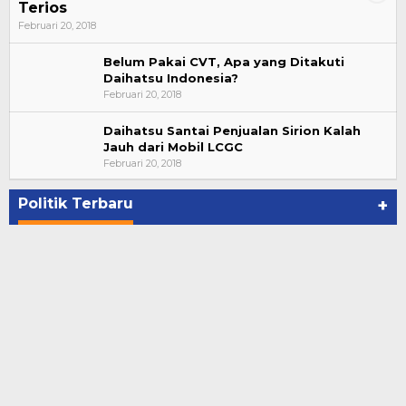
Terios
Februari 20, 2018
Belum Pakai CVT, Apa yang Ditakuti
Daihatsu Indonesia?
Februari 20, 2018
Daihatsu Santai Penjualan Sirion Kalah
Jauh dari Mobil LCGC
Bupati Ahmad Hijazi, Hadiri Paripurna Hasil
Februari 20, 2018
Penetapan Paslon Bupati dan Wabup Te…
Di NASIONAL, POLITIK, REJANG LEBONG
|
Januari 29, 2021
Politik Terbaru
+