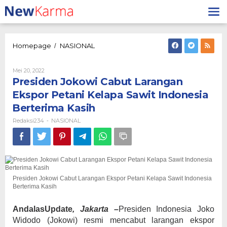
Lewati
ke
konten
Presiden
Homepage
NASIONAL
/
Jokowi
Cabut
Oleh
Mei 20, 2022
Larangan
Redaksi234
Presiden Jokowi Cabut Larangan
Ekspor
Petani
Ekspor Petani Kelapa Sawit Indonesia
Kelapa
Berterima Kasih
Sawit
Indonesia
Redaksi234
NASIONAL
-
Berterima
Kasih
Presiden Jokowi Cabut Larangan Ekspor Petani Kelapa Sawit Indonesia
Berterima Kasih
AndalasUpdate
, Jakarta –
Presiden Indonesia Joko
Widodo (Jokowi) resmi mencabut larangan ekspor