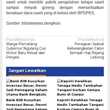
sawit untuk memiliki pabrik pengolahan kelapa sawit
sampai minyak goreng dengan memanfaatkan
beradaan dana sawit yang di kelola oleh BPDPKS.
Sumber :tribratanews.bengkulu
Navigasi
Pos sebelumnya
Pos berikutnya
Warga Pematang
Persiapan Jadwal
pos
Gubernur Ngulang Curi
Keberangkatan Calon
Motor Baru Keluar dari
Jemaah Haji Rejang
Penjara
Lebong
Jangan Lewatkan
Bank BJB Kucurkan
Kapolri Kerahkan Tenaga
Investasi Besar, Resmi
Medis Tambahan Tangani
Jadi Pemegang Saham
Korban Gempa Bumi di