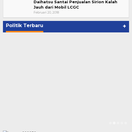
Daihatsu Santai Penjualan Sirion Kalah
Jauh dari Mobil LCGC
Bupati Ahmad Hijazi, Hadiri Paripurna Hasil
Februari 20, 2018
Penetapan Paslon Bupati dan Wabup Te…
Di NASIONAL, POLITIK, REJANG LEBONG
|
Januari 29, 2021
Politik Terbaru
+