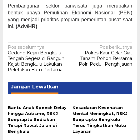
Pembangunan sektor pariwisata juga merupakan
bentuk upaya Pemulihan Ekonomi Nasional (PEN)
yang menjadi prioritas program pemerintah pusat saat
ini.
(Adv/HR)
Navigasi
Pos sebelumnya
Pos berikutnya
Gedung Kejari Bengkulu
Polres Kaur Gelar Giat
pos
Tengah Segera di Bangun
Tanam Pohon Bersama
Kajati Bengkulu Lakukan
Polri Peduli Penghijauan
Peletakan Batu Pertama
Jangan Lewatkan
Bantu Anak Speech Delay
Kesadaran Kesehatan
hingga Autisme, RSKJ
Mental Meningkat, RSKJ
Soeprapto Sediakan
Soeprapto Bengkulu
Terapi Rawat Jalan di
Terus Tingkatkan Mutu
Bengkulu
Layanan