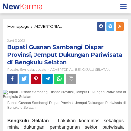
Lewati
ke
konten
Bupati
Homepage
ADVERTORIAL
/
Gusnan
Sambangi
Oleh
Juni 3, 2022
Dispar
Redaksi@andalasupdate
Bupati Gusnan Sambangi Dispar
Provinsi,
Jemput
Provinsi, Jemput Dukungan Pariwisata
Dukungan
di Bengkulu Selatan
Pariwisata
di
Redaksi@andalasupdate
ADVERTORIAL
BENGKULU SELATAN
-
,
Bengkulu
Selatan
Bupati Gusnan Sambangi Dispar Provinsi, Jemput Dukungan Pariwisata di
Bengkulu Selatan
Bengkulu Selatan –
Lakukan koordinasi sekaligus
minta dukungan pembangunan sektor pariwisata