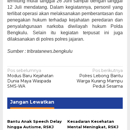
terhitung mulai tanggal 26 Juni sampai dengan tanggal
12 Juli mendatang. Dalam kegiatannya, personil yang
terlibat operasi akan melaksanakan pemberantasan dan
penegakan hukum terhadap kejahatan peredaran dan
penyalahgunaan narkoba diwilayah hukum Polda
Bengkulu. Selain itu kegiatan terpusat ini juga
dilaksanakan di polres polres jajaran.
Sumber : tribratanews.bengkulu
Navigasi
Pos sebelumnya
Pos berikutnya
Modus Baru Kejahatan
Polres Lebong Bantu
pos
Dunia Maya Waspada
Warga Kurang Mampu
SMS-WA
Peduli Sesama
Jangan Lewatkan
Bantu Anak Speech Delay
Kesadaran Kesehatan
hingga Autisme, RSKJ
Mental Meningkat, RSKJ