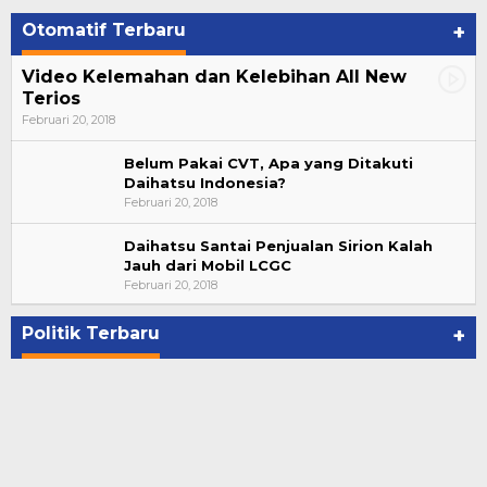
Otomatif Terbaru
+
Video Kelemahan dan Kelebihan All New
Terios
Februari 20, 2018
Belum Pakai CVT, Apa yang Ditakuti
Daihatsu Indonesia?
Februari 20, 2018
Daihatsu Santai Penjualan Sirion Kalah
Jauh dari Mobil LCGC
Bupati Ahmad Hijazi, Hadiri Paripurna Hasil
Februari 20, 2018
Penetapan Paslon Bupati dan Wabup Te…
Di NASIONAL, POLITIK, REJANG LEBONG
|
Januari 29, 2021
Politik Terbaru
+