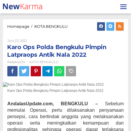
Lewati
ke
konten
Karo
Homepage
KOTA BENGKULU
/
Ops
Polda
Oleh
Juni 23, 2022
Bengkulu
Redaksi234
Karo Ops Polda Bengkulu Pimpin
Pimpin
Latpraops
Latpraops Antik Nala 2022
Antik
Redaksi234
KOTA BENGKULU
-
Nala
2022
Karo Ops Polda Bengkulu Pimpin Latpraops Antik Nala 2022
AndalasUpdate.com, BENGKULU
–
Sebelum
memulai Operasi, perlu dilaksanakan penyamaan
persepsi, cara bertindak anggota yang melaksanakan
operasi serta meningkatkan kemampuan dan
profesionalitas sehingga operasi dapat terlaksana