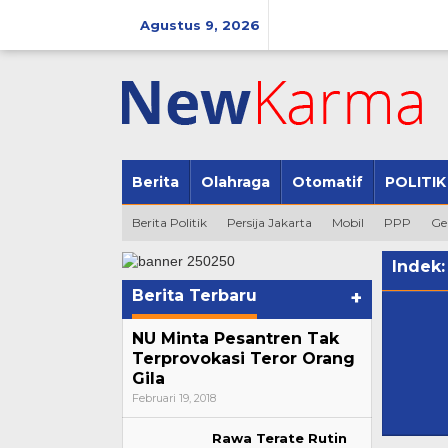
Lewati
ke
Agustus 9, 2026
konten
Berita
Olahraga
Otomatif
POLITIK
Berita Politik
Persija Jakarta
Mobil
PPP
Ge
Indek
Berita Terbaru
+
NU Minta Pesantren Tak
Terprovokasi Teror Orang
Gila
Februari 19, 2018
Rawa Terate Rutin