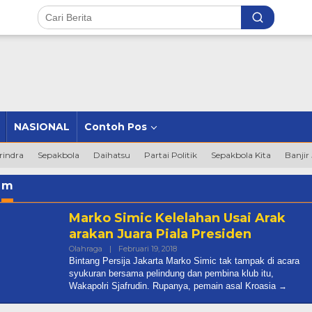
NASIONAL
Contoh Pos
rindra
Sepakbola
Daihatsu
Partai Politik
Sepakbola Kita
Banjir
:
m
Marko Simic Kelelahan Usai Arak
arakan Juara Piala Presiden
Oleh
Olahraga
|
Februari 19, 2018
Redaksi@andalasupdate
Bintang Persija Jakarta Marko Simic tak tampak di acara
syukuran bersama pelindung dan pembina klub itu,
Wakapolri Sjafrudin. Rupanya, pemain asal Kroasia