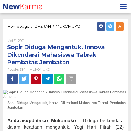
Lewati
ke
konten
Sopir
Homepage
DAERAH
MUKOMUKO
/
/
Diduga
Mengantuk,
Oleh
Mei 31, 2021
Innova
Redaksi234
Sopir Diduga Mengantuk, Innova
Dikendarai
Mahasiswa
Dikendarai Mahasiswa Tabrak
Tabrak
Pembatas Jembatan
Pembatas
Jembatan
Redaksi234
MUKOMUKO
-
Sopir Diduga Mengantuk, Innova Dikendarai Mahasiswa Tabrak Pembatas
Jembatan
Andalasupdate.co, Mukomuko
– Diduga berkendara
dalam keadaan mengantuk, Yogi Hari Fitrah (22)