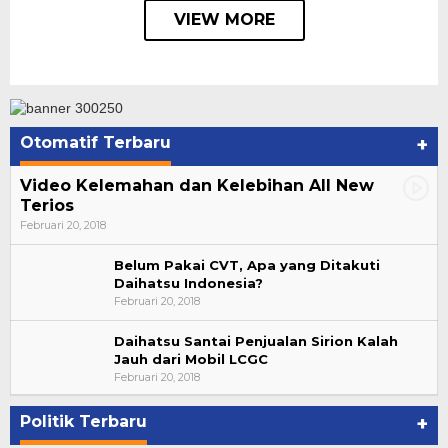
VIEW MORE
Otomatif Terbaru
+
Video Kelemahan dan Kelebihan All New
Terios
Februari 20, 2018
Belum Pakai CVT, Apa yang Ditakuti
Daihatsu Indonesia?
Februari 20, 2018
Daihatsu Santai Penjualan Sirion Kalah
Jauh dari Mobil LCGC
Bupati Ahmad Hijazi, Hadiri Paripurna Hasil
Februari 20, 2018
Penetapan Paslon Bupati dan Wabup Te…
Di NASIONAL, POLITIK, REJANG LEBONG
|
Januari 29, 2021
Politik Terbaru
+