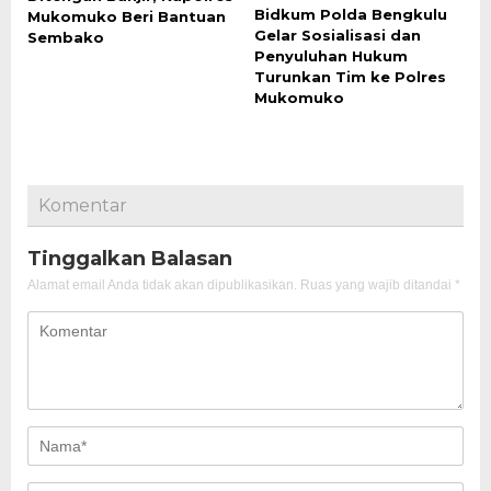
Bidkum Polda Bengkulu
Mukomuko Beri Bantuan
Gelar Sosialisasi dan
Sembako
Penyuluhan Hukum
Turunkan Tim ke Polres
Mukomuko
Komentar
Tinggalkan Balasan
Alamat email Anda tidak akan dipublikasikan.
Ruas yang wajib ditandai
*