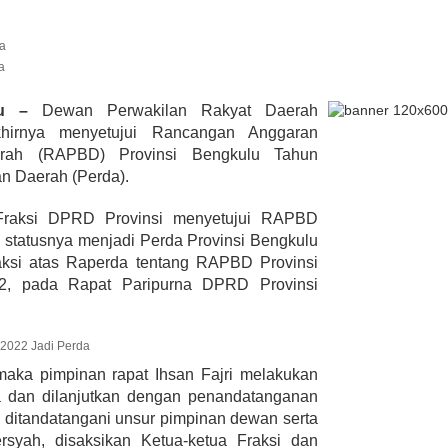
a
Hijazi, Hadiri
sil Penetapan
lu –
Dewan Perwakilan Rakyat Daerah
Suharto Dipercaya Jadi Dewa
ti dan Wabup Te…
hirnya menyetujui Rancangan Anggaran
Pengawas PP PBSI 2020-2024
K, REJANG
rah (RAPBD) Provinsi Bengkulu Tahun
9, 2021
Di NASIONAL, POLITIK
|
November 7, 2020
an Daerah (Perda).
Fraksi DPRD Provinsi menyetujui RAPBD
n statusnya menjadi Perda Provinsi Bengkulu
aksi atas Raperda tentang RAPBD Provinsi
2, pada Rapat Paripurna DPRD Provinsi
 maka pimpinan rapat Ihsan Fajri melakukan
 dan dilanjutkan dengan penandatanganan
 ditandatangani unsur pimpinan dewan serta
syah, disaksikan Ketua-ketua Fraksi dan