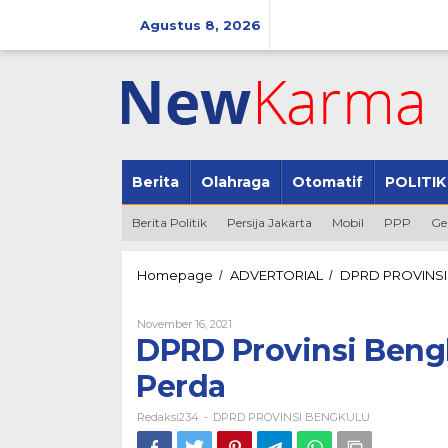
Lewati
ke
Agustus 8, 2026
konten
Berita
Olahraga
Otomatif
POLITIK
Berita Politik
Persija Jakarta
Mobil
PPP
Ge
Homepage
ADVERTORIAL
DPRD PROVINS
/
/
Oleh
November 16, 2021
Redaksi234
DPRD Provinsi Beng
Perda
Redaksi234
DPRD PROVINSI BENGKULU
-