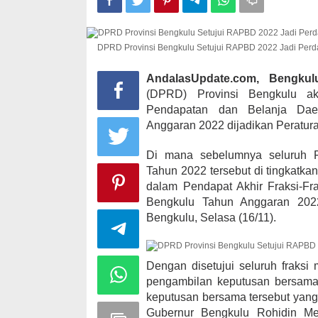
DPRD Provinsi Bengkulu Setujui RAPBD 2022 Jadi Perd
Bupati Ahmad 
Paripurna Ha
AndalasUpdate.com, Bengku
Paslon Bupa
(DPRD) Provinsi Bengkulu ak
393 Peserta MTQ ke-XXXV Siap
Di NASIONAL, POLITI
Tempur Rebut Juara Dibuka
Pendapatan dan Belanja Dae
LEBONG
|
Januari 2
Gubernur Rohidin
Anggaran 2022 dijadikan Peratur
Di ADVERTORIAL, POLITIK
|
Mei 24, 2022
Di mana sebelumnya seluruh 
Tahun 2022 tersebut di tingkatka
dalam Pendapat Akhir Fraksi-Fr
Bengkulu Tahun Anggaran 202
Bengkulu, Selasa (16/11).
Dengan disetujui seluruh fraksi
pengambilan keputusan bersama
keputusan bersama tersebut yang
Gubernur Bengkulu Rohidin Mer