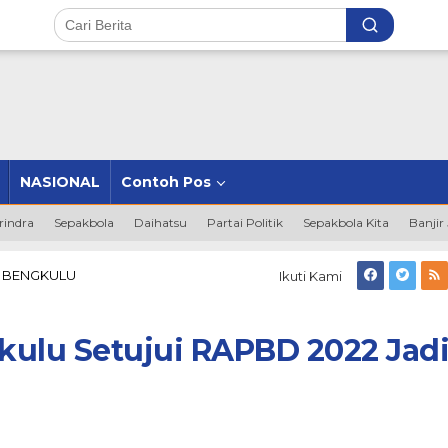
NASIONAL
Contoh Pos
rindra
Sepakbola
Daihatsu
Partai Politik
Sepakbola Kita
Banjir
DPRD
I BENGKULU
Ikuti Kami
Provinsi
Bengkulu
Setujui
kulu Setujui RAPBD 2022 Jad
RAPBD
2022
Jadi
Perda