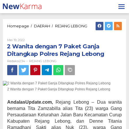
Lewati
ke
konten
2
Homepage
DAERAH
REJANG LEBONG
/
/
Wanita
dengan
Oleh
Mei 19, 2022
7
Redaksi234
2 Wanita dengan 7 Paket Ganja
Paket
Ganja
Ditangkap Polres Rejang Lebong
Ditangkap
Redaksi234
REJANG LEBONG
-
Polres
Rejang
Lebong
2 Wanita dengan 7 Paket Ganja Ditangkap Polres Rejang Lebong
AndalasUpdate.com,
Rejang Lebong – Dua wanita
bernama Tita Zamzabilla alias Tita (23) warga Gang
Persaudaraan Kelurahan Jalan Baru Kecamatan Curup
Kabupaten Rejang Lebong, dan Denne Titania
Ramadhani Sakti alias Nuk (23), warga Gang