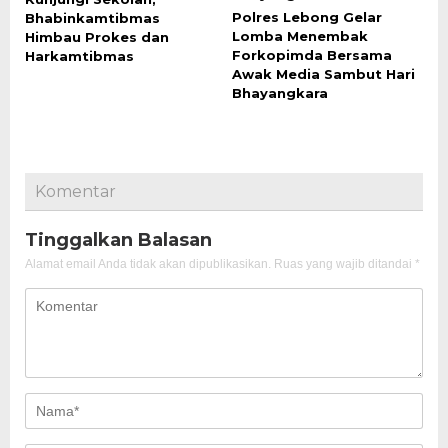
Polres Lebong Gelar
Bhabinkamtibmas
Lomba Menembak
Himbau Prokes dan
Forkopimda Bersama
Harkamtibmas
Awak Media Sambut Hari
Bhayangkara
Komentar
Tinggalkan Balasan
Alamat email Anda tidak akan dipublikasikan.
Ruas yang wajib ditandai
*