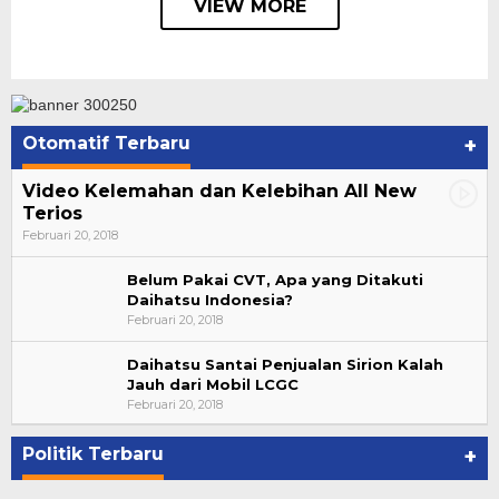
VIEW MORE
Otomatif Terbaru
+
Video Kelemahan dan Kelebihan All New
Terios
Februari 20, 2018
Belum Pakai CVT, Apa yang Ditakuti
Daihatsu Indonesia?
Februari 20, 2018
Daihatsu Santai Penjualan Sirion Kalah
Jauh dari Mobil LCGC
Bupati Ahmad Hijazi, Hadiri Paripurna Hasil
Februari 20, 2018
Penetapan Paslon Bupati dan Wabup Te…
Di NASIONAL, POLITIK, REJANG LEBONG
|
Januari 29, 2021
Politik Terbaru
+