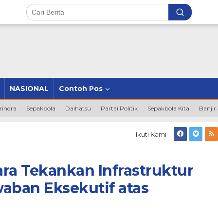
NASIONAL
Contoh Pos
rindra
Sepakbola
Daihatsu
Partai Politik
Sepakbola Kita
Banjir
ti
Ikuti Kami
gkulu
a
ankan
ra Tekankan Infrastruktur
astruktur
aban Eksekutif atas
t
rah
aban
kutif