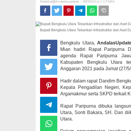
Redaksi@andalasupdate
BENGKULU UTARA
atas
-
Pan
Frak
Kampanye, He
Kabupaten Ka
Bupati Bengkulu Utara Tekankan Infrastruktur dan Aset 
desa Satu A
Di KOMINFO KOTA 
Bengkulu Utara,
AndalasUpdat
POLITIK
|
November
Mian hadiri Rapat Paripurna
agenda Rapat Paripurna Jawa
Kabupaten Bengkulu Utara t
Anggaran 2021 pada Jumat (27/5/
Hadir dalam rapat Dandim Bengku
Kepala Pengadilan Negeri, Kep
Argamakmur serta SKPD terkait K
Rapat Paripurna dibuka langs
Utara, Sonti Bakara, SH. Dan d
Utara.