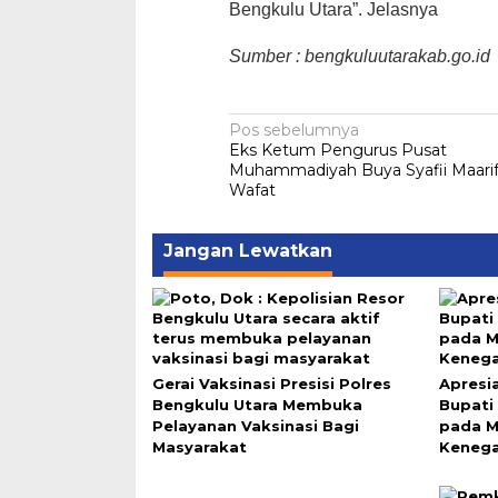
Bengkulu Utara”. Jelasnya
Sumber : bengkuluutarakab.go.id
Navigasi
Pos sebelumnya
Eks Ketum Pengurus Pusat
pos
Muhammadiyah Buya Syafii Maari
Wafat
Jangan Lewatkan
Gerai Vaksinasi Presisi Polres
Apresi
Bengkulu Utara Membuka
Bupati 
Pelayanan Vaksinasi Bagi
pada M
Masyarakat
Kenega