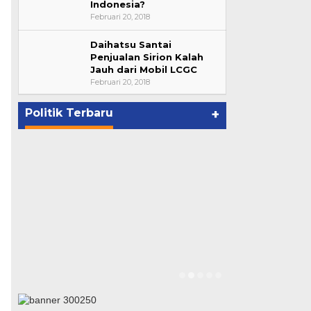
Indonesia?
Februari 20, 2018
Daihatsu Santai
Bupati Ahmad Hijazi, Hadiri
Penjualan Sirion Kalah
Jauh dari Mobil LCGC
Paripurna Hasil Penetapan
Februari 20, 2018
Paslon Bupati dan Wabup Te…
p
Di NASIONAL, POLITIK, REJANG
LEBONG
|
Januari 29, 2021
Politik Terbaru
+
Suharto Dip
Pengawas PP
Di NASIONAL, POLIT