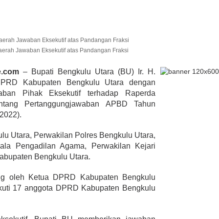
dangan
si
lmi Hasan Di
ur Janjikan Satu
Daerah Jawaban Eksekutif atas Pandangan Fraksi
mbulans
393 Peserta MTQ ke-XXXV Sia
BENGKULU,
e.com
– Bupati Bengkulu Utara (BU) Ir. H.
Tempur Rebut Juara Dibuka
 1, 2020
 DPRD Kabupaten Bengkulu Utara dengan
Gubernur Rohidin
ban Pihak Eksekutif terhadap Raperda
Di ADVERTORIAL, POLITIK
|
Mei 24, 2022
entang Pertanggungjawaban APBD Tahun
2022).
lu Utara, Perwakilan Polres Bengkulu Utara,
ala Pengadilan Agama, Perwakilan Kejari
abupaten Bengkulu Utara.
ung oleh Ketua DPRD Kabupaten Bengkulu
iikuti 17 anggota DPRD Kabupaten Bengkulu