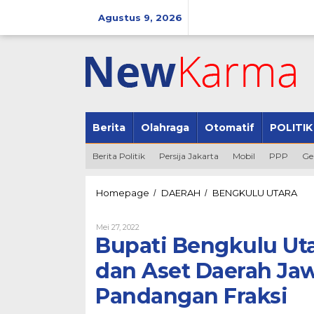
Lewati
ke
Agustus 9, 2026
konten
Berita
Olahraga
Otomatif
POLITIK
Berita Politik
Persija Jakarta
Mobil
PPP
Ge
Bupa
Homepage
DAERAH
BENGKULU UTARA
/
/
Ben
Utar
Oleh
Mei 27, 2022
Tek
Redaksi@andalasupdate
Bupati Bengkulu Uta
Infr
dan
dan Aset Daerah Jaw
Ase
Dae
Pandangan Fraksi
Jaw
Ekse