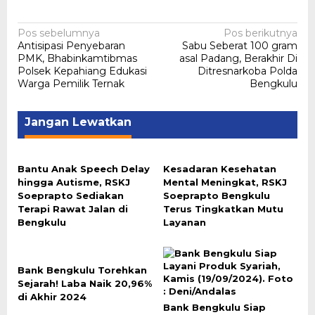
Navigasi
Pos sebelumnya
Pos berikutnya
Antisipasi Penyebaran
Sabu Seberat 100 gram
pos
PMK, Bhabinkamtibmas
asal Padang, Berakhir Di
Polsek Kepahiang Edukasi
Ditresnarkoba Polda
Warga Pemilik Ternak
Bengkulu
Jangan Lewatkan
Bantu Anak Speech Delay
Kesadaran Kesehatan
hingga Autisme, RSKJ
Mental Meningkat, RSKJ
Soeprapto Sediakan
Soeprapto Bengkulu
Terapi Rawat Jalan di
Terus Tingkatkan Mutu
Bengkulu
Layanan
Bank Bengkulu Torehkan
Sejarah! Laba Naik 20,96%
di Akhir 2024
Bank Bengkulu Siap