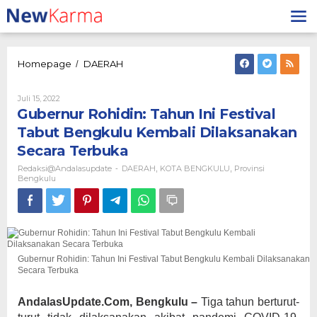
Lewati
ke
konten
Gubernur
Homepage
DAERAH
/
Rohidin:
Tahun
Oleh
Juli 15, 2022
Ini
Redaksi@andalasupdate
Gubernur Rohidin: Tahun Ini Festival
Festival
Tabut
Tabut Bengkulu Kembali Dilaksanakan
Bengkulu
Secara Terbuka
Kembali
Dilaksanakan
Redaksi@andalasupdate
DAERAH
KOTA BENGKULU
Provinsi
-
,
,
Secara
Bengkulu
Terbuka
Gubernur Rohidin: Tahun Ini Festival Tabut Bengkulu Kembali Dilaksanakan
Secara Terbuka
AndalasUpdate.Com, Bengkulu –
Tiga tahun berturut-