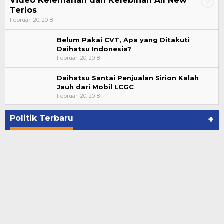
Video Kelemahan dan Kelebihan All New
Terios
Februari 20, 2018
Belum Pakai CVT, Apa yang Ditakuti
Daihatsu Indonesia?
Februari 20, 2018
Daihatsu Santai Penjualan Sirion Kalah
Jauh dari Mobil LCGC
Suharto Dipercaya Jadi Dewan Pengawas PP
Februari 20, 2018
PBSI 2020-2024
Di NASIONAL, POLITIK
|
November 7, 2020
Politik Terbaru
+