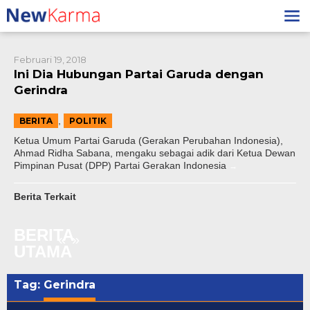
Lewati
ke
konten
Februari 19, 2018
Ini Dia Hubungan Partai Garuda dengan
Gerindra
,
BERITA
POLITIK
Ketua Umum Partai Garuda (Gerakan Perubahan Indonesia),
Ahmad Ridha Sabana, mengaku sebagai adik dari Ketua Dewan
Pimpinan Pusat (DPP) Partai Gerakan Indonesia
ay hingga
Kesadaran Kesehatan Mental Meningkat,
to Sediakan
RSKJ Soeprapto Bengkulu Terus
Berita Terkait
engkulu
Tingkatkan Mutu Layanan
BERITA
«
»
UTAMA
Tag:
Gerindra