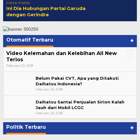
Partai Politik
Ini Dia Hubungan Partai Garuda
dengan Gerindra
Otomatif Terbaru
+
Video Kelemahan dan Kelebihan All New
Terios
Februari 20, 2018
Belum Pakai CVT, Apa yang Ditakuti
Daihatsu Indonesia?
Februari 20, 2018
Daihatsu Santai Penjualan Sirion Kalah
Jauh dari Mobil LCGC
Bupati Ahmad Hijazi, Hadiri Paripurna Hasil
Februari 20, 2018
Penetapan Paslon Bupati dan Wabup Te…
Di NASIONAL, POLITIK, REJANG LEBONG
|
Januari 29, 2021
Politik Terbaru
+