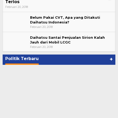
Terios
Februari 20, 2018
Belum Pakai CVT, Apa yang Ditakuti
Daihatsu Indonesia?
Februari 20, 2018
Daihatsu Santai Penjualan Sirion Kalah
Jauh dari Mobil LCGC
Suharto Dipercaya Jadi Dewan Pengawas PP
Februari 20, 2018
PBSI 2020-2024
Di NASIONAL, POLITIK
|
November 7, 2020
Politik Terbaru
+