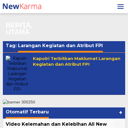
Lewati
ental Meningkat,
ke
lu Terus
Bank Bengkulu Torehkan Sejarah! Laba
konten
an
Naik 20,96% di Akhir 2024
BERITA
«
»
UTAMA
Tag:
Larangan Kegiatan dan Atribut FPI
Kapolri Terbitkan Maklumat Larangan
Kegiatan dan Atribut FPI
Otomatif Terbaru
+
Video Kelemahan dan Kelebihan All New