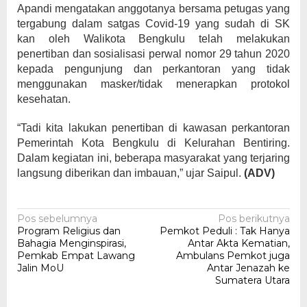
Apandi mengatakan anggotanya bersama petugas yang
tergabung dalam satgas Covid-19 yang sudah di SK
kan oleh Walikota Bengkulu telah melakukan
penertiban dan sosialisasi perwal nomor 29 tahun 2020
kepada pengunjung dan perkantoran yang tidak
menggunakan masker/tidak menerapkan protokol
kesehatan.
“Tadi kita lakukan penertiban di kawasan perkantoran
Pemerintah Kota Bengkulu di Kelurahan Bentiring.
Dalam kegiatan ini, beberapa masyarakat yang terjaring
langsung diberikan dan imbauan,” ujar Saipul.
(ADV)
Navigasi
Pos sebelumnya
Pos berikutnya
Program Religius dan
Pemkot Peduli : Tak Hanya
pos
Bahagia Menginspirasi,
Antar Akta Kematian,
Pemkab Empat Lawang
Ambulans Pemkot juga
Jalin MoU
Antar Jenazah ke
Sumatera Utara