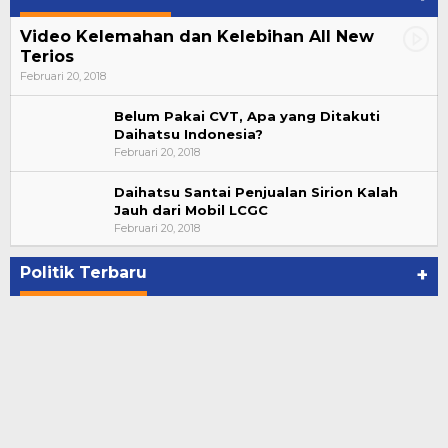
Video Kelemahan dan Kelebihan All New
Terios
Februari 20, 2018
Belum Pakai CVT, Apa yang Ditakuti
Daihatsu Indonesia?
Februari 20, 2018
Daihatsu Santai Penjualan Sirion Kalah
Jauh dari Mobil LCGC
Bupati Ahmad Hijazi, Hadiri Paripurna Hasil
Februari 20, 2018
Penetapan Paslon Bupati dan Wabup Te…
Di NASIONAL, POLITIK, REJANG LEBONG
|
Januari 29, 2021
Politik Terbaru
+