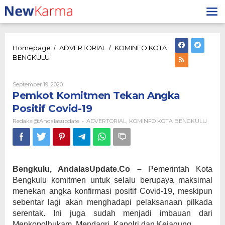
Lewati
ke
konten
Homepage
ADVERTORIAL
KOMINFO KOTA
/
/
Pemkot
BENGKULU
Komitmen
Tekan
Angka
Oleh
September 19, 2020
Redaksi@andalasupdate
Positif
Pemkot Komitmen Tekan Angka
Covid-
Positif Covid-19
19
Redaksi@andalasupdate
ADVERTORIAL
KOMINFO KOTA BENGKULU
-
,
Bengkulu, AndalasUpdate.Co –
Pemerintah Kota
Bengkulu komitmen untuk selalu berupaya maksimal
menekan angka konfirmasi positif Covid-19, meskipun
sebentar lagi akan menghadapi pelaksanaan pilkada
serentak. Ini juga sudah menjadi imbauan dari
Menkopolhukam, Mendagri, Kapolri dan Kejagung.