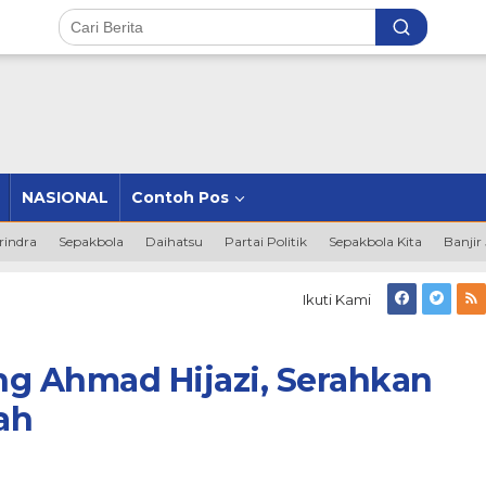
NASIONAL
Contoh Pos
rindra
Sepakbola
Daihatsu
Partai Politik
Sepakbola Kita
Banjir
i
Ikuti Kami
g
ng
d
ng Ahmad Hijazi, Serahkan
,
hkan
bah
ikat
h
h