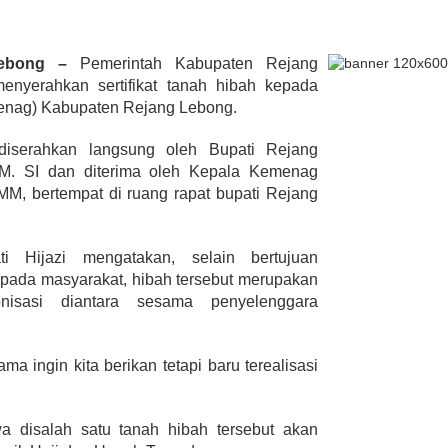
Lebong –
Pemerintah Kabupaten Rejang
lmi Hasan Di
menyerahkan sertifikat tanah hibah kepada
ur Janjikan Satu
enag) Kabupaten Rejang Lebong.
mbulans
393 Peserta MTQ ke-XXXV Sia
BENGKULU,
u diserahkan langsung oleh Bupati Rejang
Tempur Rebut Juara Dibuka
 1, 2020
 M. SI dan diterima oleh Kepala Kemenag
Gubernur Rohidin
MM, bertempat di ruang rapat bupati Rejang
Di ADVERTORIAL, POLITIK
|
Mei 24, 2022
i Hijazi mengatakan, selain bertujuan
pada masyarakat, hibah tersebut merupakan
nisasi diantara sesama penyelenggara
ama ingin kita berikan tetapi baru terealisasi
a disalah satu tanah hibah tersebut akan