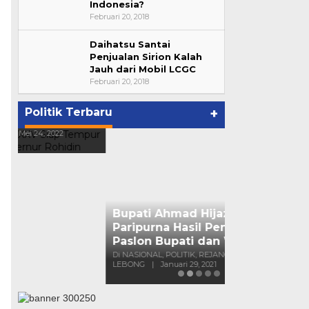
Indonesia?
Februari 20, 2018
Daihatsu Santai
Bupati Ahmad Hijazi, Hadiri
Penjualan Sirion Kalah
Jauh dari Mobil LCGC
Paripurna Hasil Penetapan
Februari 20, 2018
Paslon Bupati dan Wabup Te…
p
Di NASIONAL, POLITIK, REJANG
LEBONG
|
Januari 29, 2021
Politik Terbaru
+
Suharto Dip
Pengawas PP
Di NASIONAL, POLIT