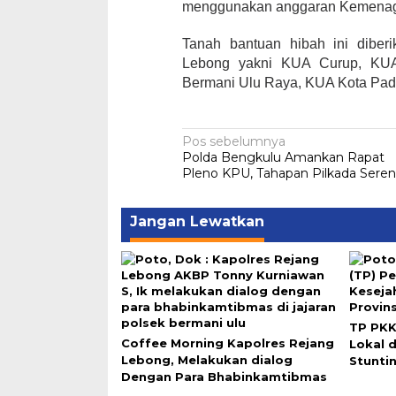
menggunakan anggaran Kemenag 
Tanah bantuan hibah ini dibe
Lebong yakni KUA Curup, KU
Bermani Ulu Raya, KUA Kota Pad
Navigasi
Pos sebelumnya
Polda Bengkulu Amankan Rapat
pos
Pleno KPU, Tahapan Pilkada Seren
Jangan Lewatkan
TP PKK
Coffee Morning Kapolres Rejang
Lokal 
Lebong, Melakukan dialog
Stunti
Dengan Para Bhabinkamtibmas