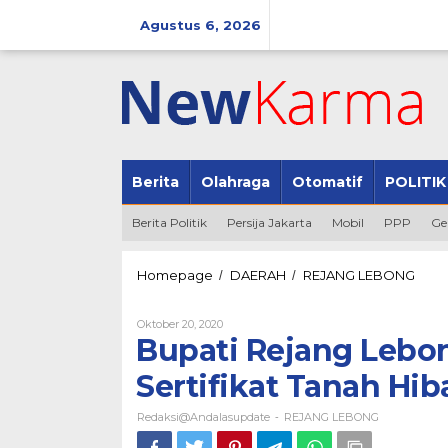
Lewati
ke
Agustus 6, 2026
konten
Berita
Olahraga
Otomatif
POLITIK
Berita Politik
Persija Jakarta
Mobil
PPP
Ge
Bupat
Homepage
DAERAH
REJANG LEBONG
/
/
Rejan
Lebo
Oleh
Oktober 20, 2020
Ahma
Redaksi@andalasupdate
Bupati Rejang Lebo
Hijazi
Sera
Sertifikat Tanah Hi
Sertif
Tana
Redaksi@andalasupdate
REJANG LEBONG
Hiba
-