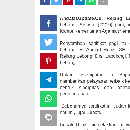
AndalasUpdate.Co, Rejang 
Kampanye, He
Lebong, Selasa, (20/10) pagi, 
Kabupaten Ka
Kantor Kementerian Agama (Kem
desa Satu A
Di KOMINFO KOTA 
Penyerahan sertifikat pagi it
POLITIK
|
November
Lebong, H. Ahmad Hijazi, SH.
Rejang Lebong, Drs. Lapulangi, 
Lebong.
Dalam kesempatan itu, Bupat
memberikan pelayanan terbaik ke
bentuk sinergitas dan harmo
pemerintahan.
“Sebenarnya sertifikat ini sudah l
hari ini,” ujar Bupati.
Bupati Hijazi menjelaskan bahw