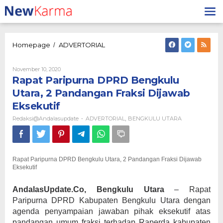
Lewati
ke
konten
Rapat
Homepage
ADVERTORIAL
/
Paripurna
DPRD
Oleh
November 10, 2020
Bengkulu
Redaksi@andalasupdate
Rapat Paripurna DPRD Bengkulu
Utara,
2
Utara, 2 Pandangan Fraksi Dijawab
Pandangan
Eksekutif
Fraksi
Dijawab
Redaksi@andalasupdate
ADVERTORIAL
BENGKULU UTARA
-
,
Eksekutif
Rapat Paripurna DPRD Bengkulu Utara, 2 Pandangan Fraksi Dijawab
Eksekutif
AndalasUpdate.Co, Bengkulu Utara
– Rapat
Paripurna DPRD Kabupaten Bengkulu Utara dengan
agenda penyampaian jawaban pihak eksekutif atas
pandangan umum fraksi terhadap Raperda kabupaten