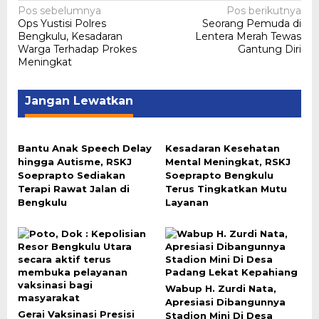
Navigasi
Pos sebelumnya
Pos berikutnya
Ops Yustisi Polres
Seorang Pemuda di
pos
Bengkulu, Kesadaran
Lentera Merah Tewas
Warga Terhadap Prokes
Gantung Diri
Meningkat
Jangan Lewatkan
Bantu Anak Speech Delay
Kesadaran Kesehatan
hingga Autisme, RSKJ
Mental Meningkat, RSKJ
Soeprapto Sediakan
Soeprapto Bengkulu
Terapi Rawat Jalan di
Terus Tingkatkan Mutu
Bengkulu
Layanan
Wabup H. Zurdi Nata,
Apresiasi Dibangunnya
Gerai Vaksinasi Presisi
Stadion Mini Di Desa