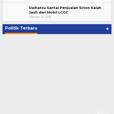
Daihatsu Santai Penjualan Sirion Kalah
Jauh dari Mobil LCGC
Bupati Ahmad Hijazi, Hadiri Paripurna Hasil
Februari 20, 2018
Penetapan Paslon Bupati dan Wabup Te…
Di NASIONAL, POLITIK, REJANG LEBONG
|
Januari 29, 2021
Politik Terbaru
+