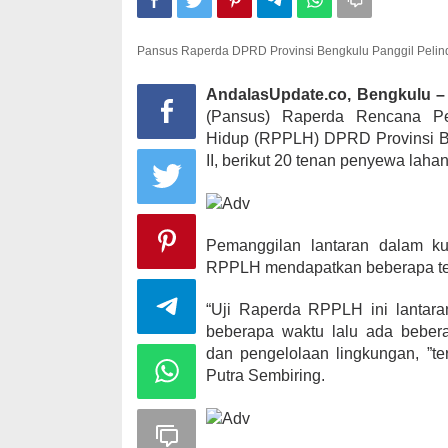
Pansus Raperda DPRD Provinsi Bengkulu Panggil Pelind
Kampanye, He
AndalasUpdate.co, Bengkulu –
Kabupaten Ka
(Pansus) Raperda Rencana Pe
desa Satu A
Hidup (RPPLH) DPRD Provinsi 
Di KOMINFO KOTA 
POLITIK
|
November
II, berikut 20 tenan penyewa lahan
Pemanggilan lantaran dalam ku
RPPLH mendapatkan beberapa t
“Uji Raperda RPPLH ini lantar
beberapa waktu lalu ada beber
dan pengelolaan lingkungan, ”
Putra Sembiring.