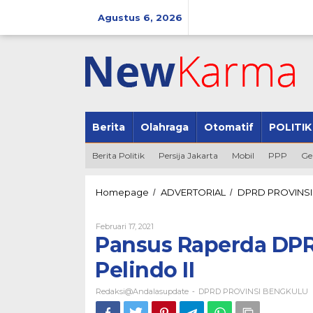
Lewati
ke
Agustus 6, 2026
konten
Berita
Olahraga
Otomatif
POLITIK
Berita Politik
Persija Jakarta
Mobil
PPP
Ge
Homepage
ADVERTORIAL
DPRD PROVINS
/
/
Oleh
Februari 17, 2021
Redaksi@andalasupdate
Pansus Raperda DPR
Pelindo II
Redaksi@andalasupdate
DPRD PROVINSI BENGKULU
-