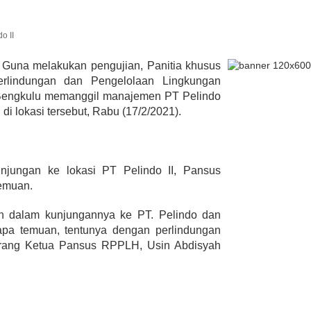
o II
lmi Hasan Di
Guna melakukan pengujian, Panitia khusus
ur Janjikan Satu
rlindungan dan Pengelolaan Lingkungan
mbulans
393 Peserta MTQ ke-XXXV Sia
Bengkulu memanggil manajemen PT Pelindo
BENGKULU,
Tempur Rebut Juara Dibuka
 1, 2020
 di lokasi tersebut, Rabu (17/2/2021).
Gubernur Rohidin
Di ADVERTORIAL, POLITIK
|
Mei 24, 2022
njungan ke lokasi PT Pelindo II, Pansus
emuan.
an dalam kunjungannya ke PT. Pelindo dan
apa temuan, tentunya dengan perlindungan
terang Ketua Pansus RPPLH, Usin Abdisyah