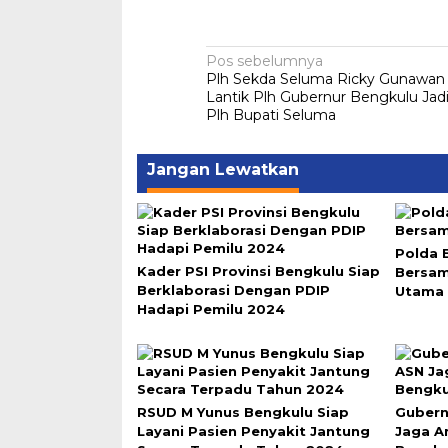
Navigasi
Pos sebelumnya
Plh Sekda Seluma Ricky Gunawan 
pos
Lantik Plh Gubernur Bengkulu Jad
Plh Bupati Seluma
Jangan Lewatkan
Polda 
Kader PSI Provinsi Bengkulu Siap
Bersa
Berklaborasi Dengan PDIP
Utama 
Hadapi Pemilu 2024
RSUD M Yunus Bengkulu Siap
Gubern
Layani Pasien Penyakit Jantung
Jaga A