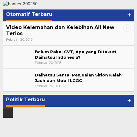
Otomatif Terbaru
+
Video Kelemahan dan Kelebihan All New
Terios
Februari 20, 2018
Belum Pakai CVT, Apa yang Ditakuti
Daihatsu Indonesia?
Februari 20, 2018
Daihatsu Santai Penjualan Sirion Kalah
Jauh dari Mobil LCGC
Bupati Ahmad Hijazi, Hadiri Paripurna Hasil
Februari 20, 2018
Penetapan Paslon Bupati dan Wabup Te…
Di NASIONAL, POLITIK, REJANG LEBONG
|
Januari 29, 2021
Politik Terbaru
+