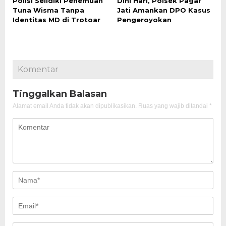
Polisi Selidiki Penemuan
Dini Hari, Polsek Pagar
Tuna Wisma Tanpa
Jati Amankan DPO Kasus
Identitas MD di Trotoar
Pengeroyokan
Komentar
Tinggalkan Balasan
Alamat email Anda tidak akan dipublikasikan.
Ruas yang wajib ditandai
*