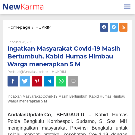
Lewati
ke
konten
Ingatkan
Homepage
HUKRIM
/
Masyarakat
Covid-
Oleh
Februari 28, 2021
19
Redaksi@andalasupdate
Ingatkan Masyarakat Covid-19 Masih
Masih
Bertumbuh,
Bertumbuh, Kabid Humas Himbau
Kabid
Warga menerapkan 5 M
Humas
Himbau
Redaksi@andalasupdate
HUKRIM
-
Warga
menerapkan
5
M
Ingatkan Masyarakat Covid-19 Masih Bertumbuh, Kabid Humas Himbau
Warga menerapkan 5 M
AndalasUpdate.Co, BENGKULU –
Kabid Humas
Polda Bengkulu Kombespol. Sudarno, S. Sos, MH
mengingatkan masyarakat Provinsi Bengkulu untuk
selalu menaati protokol kesehatan Covid-19 dengan