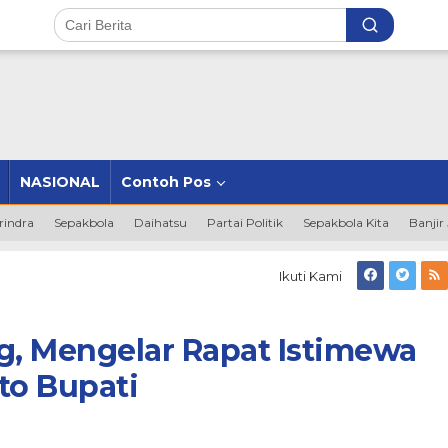
NASIONAL
Contoh Pos
rindra
Sepakbola
Daihatsu
Partai Politik
Sepakbola Kita
Banjir
D
Ikuti Kami
g
g,
lar
, Mengelar Rapat Istimewa
ewa
o Bupati
engarkan
o
i