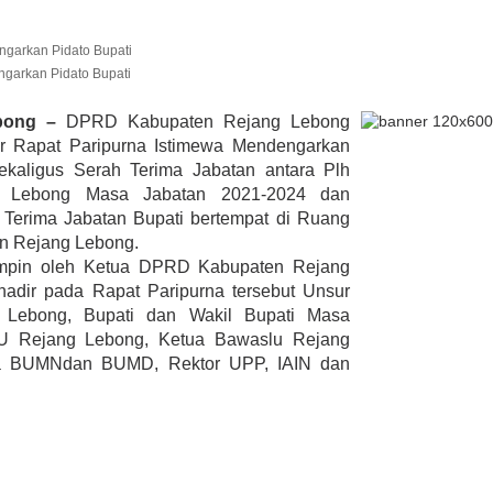
garkan Pidato Bupati
lmi Hasan Di
ur Janjikan Satu
bong –
DPRD Kabupaten Rejang Lebong
mbulans
r Rapat Paripurna Istimewa Mendengarkan
393 Peserta MTQ ke-XXXV Sia
BENGKULU,
Tempur Rebut Juara Dibuka
ekaligus Serah Terima Jabatan antara Plh
 1, 2020
Gubernur Rohidin
g Lebong Masa Jabatan 2021-2024 dan
Di ADVERTORIAL, POLITIK
|
Mei 24, 2022
Terima Jabatan Bupati bertempat di Ruang
n Rejang Lebong.
pimpin oleh Ketua DPRD Kabupaten Rejang
adir pada Rapat Paripurna tersebut Unsur
 Lebong, Bupati dan Wakil Bupati Masa
U Rejang Lebong, Ketua Bawaslu Rejang
ala BUMNdan BUMD, Rektor UPP, IAIN dan