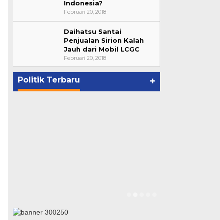
Indonesia?
Februari 20, 2018
Daihatsu Santai
Bupati Ahmad Hijazi, Hadiri
Penjualan Sirion Kalah
Jauh dari Mobil LCGC
Paripurna Hasil Penetapan
Februari 20, 2018
Paslon Bupati dan Wabup Te…
p
Di NASIONAL, POLITIK, REJANG
LEBONG
|
Januari 29, 2021
Politik Terbaru
+
Suharto Dip
Pengawas PP
Di NASIONAL, POLIT