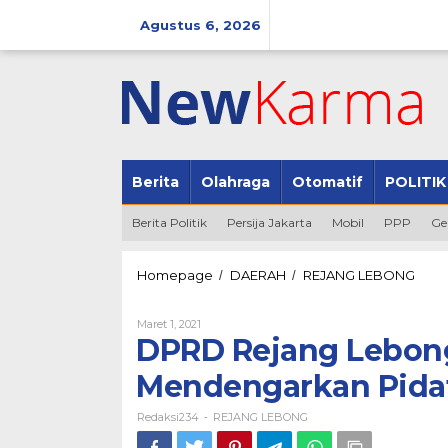
Lewati
ke
Agustus 6, 2026
konten
Berita
Olahraga
Otomatif
POLITIK
Berita Politik
Persija Jakarta
Mobil
PPP
Ge
DPR
Homepage
DAERAH
REJANG LEBONG
/
/
Rejan
Lebon
Oleh
Maret 1, 2021
Menge
Redaksi234
DPRD Rejang Lebong
Rapat
Istim
Mendengarkan Pidat
Mend
Pidat
Redaksi234
REJANG LEBONG
Bupat
-