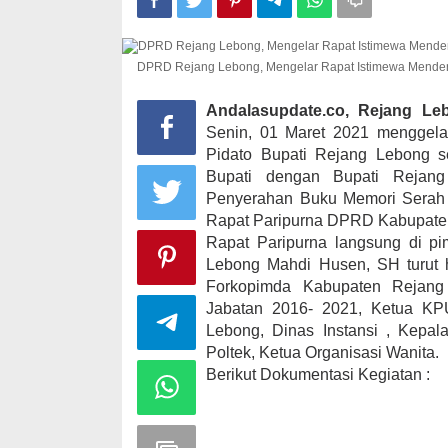
DPRD Rejang Lebong, Mengelar Rapat Istimewa Menden
Kampanye, He
Kabupaten Ka
Andalasupdate.co, Rejang Le
desa Satu A
Senin, 01 Maret 2021 menggela
Di KOMINFO KOTA 
Pidato Bupati Rejang Lebong s
POLITIK
|
November
Bupati dengan Bupati Rejan
Penyerahan Buku Memori Serah 
Rapat Paripurna DPRD Kabupate
Rapat Paripurna langsung di 
Lebong Mahdi Husen, SH turut h
Forkopimda Kabupaten Rejang
Jabatan 2016- 2021, Ketua KP
Lebong, Dinas Instansi , Kep
Poltek, Ketua Organisasi Wanita.
Berikut Dokumentasi Kegiatan :