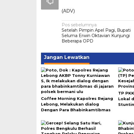
(ADV)
Navigasi
Pos sebelumnya
Setelah Pimpin Apel Pagi, Bupati
pos
Seluma Erwin Oktavian Kunjungi
Beberapa OPD
Jangan Lewatkan
TP PKK
Coffee Morning Kapolres Rejang
Lokal 
Lebong, Melakukan dialog
Stunti
Dengan Para Bhabinkamtibmas