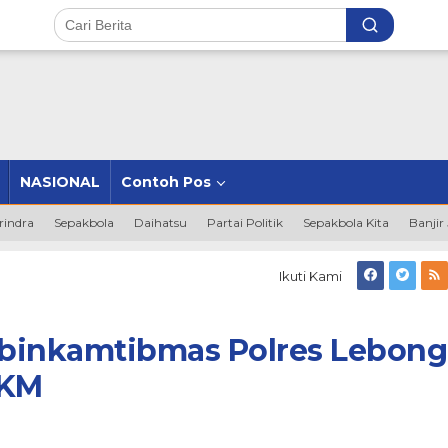
NASIONAL
Contoh Pos
rindra
Sepakbola
Daihatsu
Partai Politik
Sepakbola Kita
Banjir
Ikuti Kami
mas
binkamtibmas Polres Lebong
PKM