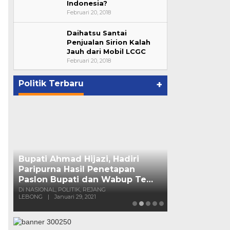
Indonesia?
Februari 20, 2018
Daihatsu Santai
Bupati Ahmad Hijazi, Hadiri
Penjualan Sirion Kalah
Jauh dari Mobil LCGC
Paripurna Hasil Penetapan
Februari 20, 2018
Paslon Bupati dan Wabup Te…
p
Di NASIONAL, POLITIK, REJANG
LEBONG
|
Januari 29, 2021
Politik Terbaru
+
Suharto Dip
Pengawas PP
Di NASIONAL, POLIT