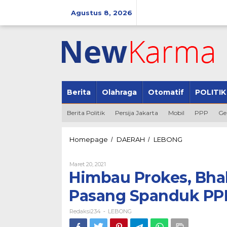
Lewati
ke
Agustus 8, 2026
konten
Berita
Olahraga
Otomatif
POLITIK
Berita Politik
Persija Jakarta
Mobil
PPP
Ge
Himbau
Homepage
DAERAH
LEBONG
/
/
Prokes,
Bhabinkamtib
Oleh
Maret 20, 2021
Polres
Redaksi234
Himbau Prokes, Bha
Lebong
Pasang
Pasang Spanduk P
Spanduk
PPKM
Redaksi234
LEBONG
-