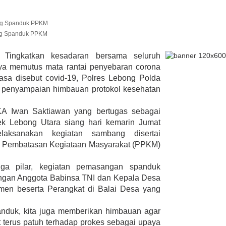
ng Spanduk PPKM
lmi Hasan Di
ur Janjikan Satu
Tingkatkan kesadaran bersama seluruh
mbulans
ya memutus mata rantai penyebaran corona
393 Peserta MTQ ke-XXXV Sia
BENGKULU,
Tempur Rebut Juara Dibuka
asa disebut covid-19, Polres Lebong Polda
 1, 2020
Gubernur Rohidin
 penyampaian himbauan protokol kesehatan
Di ADVERTORIAL, POLITIK
|
Mei 24, 2022
KA Iwan Saktiawan yang bertugas sebagai
k Lebong Utara siang hari kemarin Jumat
laksanakan kegiatan sambang disertai
 Pembatasan Kegiataan Masyarakat (PPKM)
tiga pilar, kegiatan pemasangan spanduk
ngan Anggota Babinsa TNI dan Kepala Desa
en beserta Perangkat di Balai Desa yang
nduk, kita juga memberikan himbauan agar
 terus patuh terhadap prokes sebagai upaya