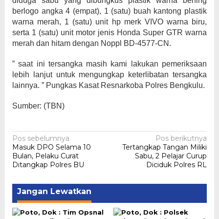
diduga sabu yang dibungkus plastik warna bening
berlogo angka 4 (empat), 1 (satu) buah kantong plastik
warna merah, 1 (satu) unit hp merk VIVO warna biru,
serta 1 (satu) unit motor jenis Honda Super GTR warna
merah dan hitam dengan Noppl BD-4577-CN.
” saat ini tersangka masih kami lakukan pemeriksaan
lebih lanjut untuk mengungkap keterlibatan tersangka
lainnya. ” Pungkas Kasat Resnarkoba Polres Bengkulu.
Sumber: (TBN)
Navigasi
Pos sebelumnya
Pos berikutnya
Masuk DPO Selama 10
Tertangkap Tangan Miliki
pos
Bulan, Pelaku Curat
Sabu, 2 Pelajar Curup
Ditangkap Polres BU
Diciduk Polres RL
Jangan Lewatkan