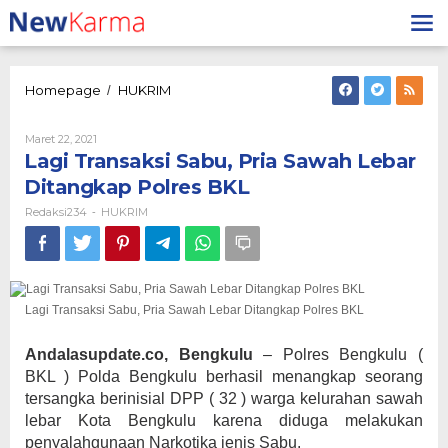
Lewati
ke
konten
Lagi
Homepage
HUKRIM
/
Transaksi
Sabu,
Oleh
Maret 22, 2021
Pria
Redaksi234
Lagi Transaksi Sabu, Pria Sawah Lebar
Sawah
Lebar
Ditangkap Polres BKL
Ditangkap
Redaksi234
HUKRIM
-
Polres
BKL
Lagi Transaksi Sabu, Pria Sawah Lebar Ditangkap Polres BKL
Andalasupdate.co, Bengkulu
– Polres Bengkulu (
BKL ) Polda Bengkulu berhasil menangkap seorang
tersangka berinisial DPP ( 32 ) warga kelurahan sawah
lebar Kota Bengkulu karena diduga melakukan
penyalahgunaan Narkotika jenis Sabu.