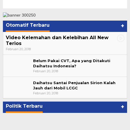
Otomatif Terbaru
+
Video Kelemahan dan Kelebihan All New
Terios
Februari 20, 2018
Belum Pakai CVT, Apa yang Ditakuti
Daihatsu Indonesia?
Februari 20, 2018
Daihatsu Santai Penjualan Sirion Kalah
Jauh dari Mobil LCGC
Bupati Ahmad Hijazi, Hadiri Paripurna Hasil
Februari 20, 2018
Penetapan Paslon Bupati dan Wabup Te…
Di NASIONAL, POLITIK, REJANG LEBONG
|
Januari 29, 2021
Politik Terbaru
+