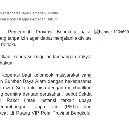
Berbadan
Hukum
atkan Koperasi agar Berbadan Hukum
lmi Hasan Di
ur Janjikan Satu
 Pemerintah Provinsi Bengkulu bakal
mbulans
g tanpa izin agar dapat menjalani aktivitas
393 Peserta MTQ ke-XXXV Sia
BENGKULU,
Tempur Rebut Juara Dibuka
 berlaku.
 1, 2020
Gubernur Rohidin
Di ADVERTORIAL, POLITIK
|
Mei 24, 2022
kan koperasi bagi pertambangan rakyat
 hukum.
 koperasi bagi kelompok masyarakat yang
gan Sumber Daya Alam dengan bekerjasama
a izin. Selain itu bisa dengan membuatkan
 bermitra dengan perusahan,” sebut Sekda
 Rakor lintas instansi terkait upaya
ertambangan Tanpa Izin (PETI) dan
at, di Ruang VIP Pola Provinsi Bengkulu,