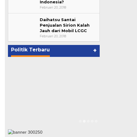
Indonesia?
Februari 20, 2018
Daihatsu Santai
Bupati Ahmad Hijazi, Hadiri
Penjualan Sirion Kalah
Jauh dari Mobil LCGC
Paripurna Hasil Penetapan
Februari 20, 2018
Paslon Bupati dan Wabup Te…
p
Di NASIONAL, POLITIK, REJANG
LEBONG
|
Januari 29, 2021
Politik Terbaru
+
Suharto Dip
Pengawas PP
Di NASIONAL, POLIT