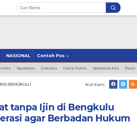
NASIONAL
Contoh Pos
rindra
Sepakbola
Daihatsu
Partai Politik
Sepakbola Kita
Banjir
Pertambangan
INSI BENGKULU
Ikuti Kami
Rakyat
tanpa
Ijin
 tanpa Ijin di Bengkulu
di
Bengkulu
erasi agar Berbadan Hukum
akan
Dibuatkan
Koperasi
agar