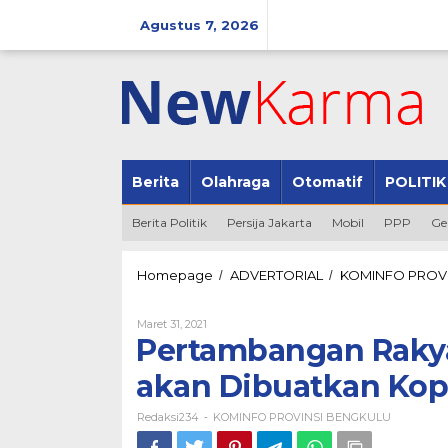
Lewati
ke
Agustus 7, 2026
konten
Berita
Olahraga
Otomatif
POLITIK
Berita Politik
Persija Jakarta
Mobil
PPP
Ge
Homepage
ADVERTORIAL
KOMINFO PROV
/
/
Oleh
Maret 31, 2021
Redaksi234
Pertambangan Rakyat
akan Dibuatkan Kop
Redaksi234
KOMINFO PROVINSI BENGKULU
-