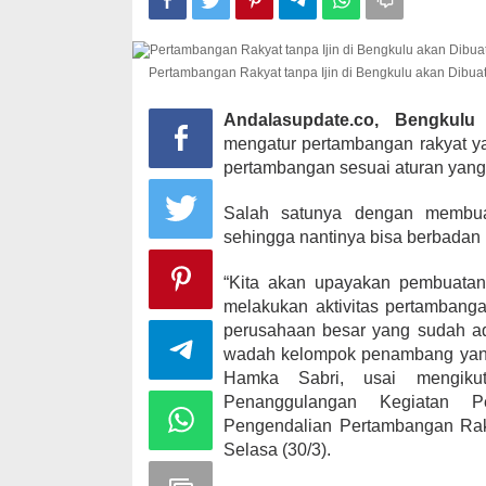
Pertambangan Rakyat tanpa Ijin di Bengkulu akan Dibu
Kampanye, He
Kabupaten Ka
Andalasupdate.co, Bengkulu
–
desa Satu A
mengatur pertambangan rakyat yan
Di KOMINFO KOTA 
pertambangan sesuai aturan yang
POLITIK
|
November
Salah satunya dengan membuat
sehingga nantinya bisa berbadan
“Kita akan upayakan pembuatan
melakukan aktivitas pertamban
perusahaan besar yang sudah ad
wadah kelompok penambang yang
Hamka Sabri, usai mengikuti
Penanggulangan Kegiatan P
Pengendalian Pertambangan Raky
Selasa (30/3).