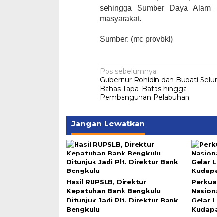
sehingga Sumber Daya Alam ki
masyarakat.
Sumber: (mc provbkl)
Navigasi
Pos sebelumnya
Gubernur Rohidin dan Bupati Sel
pos
Bahas Tapal Batas hingga
Pembangunan Pelabuhan
Jangan Lewatkan
Hasil RUPSLB, Direktur
Perkua
Kepatuhan Bank Bengkulu
Nasion
Ditunjuk Jadi Plt. Direktur Bank
Gelar 
Bengkulu
Kudapa