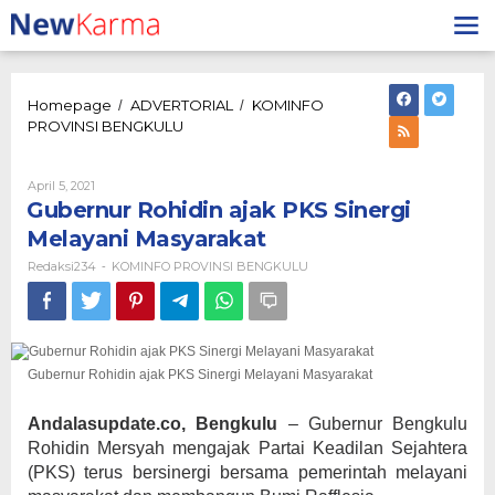
Lewati
ke
konten
Homepage
ADVERTORIAL
KOMINFO
/
/
Gubernur
PROVINSI BENGKULU
Rohidin
ajak
PKS
Oleh
April 5, 2021
Redaksi234
Sinergi
Gubernur Rohidin ajak PKS Sinergi
Melayani
Melayani Masyarakat
Masyarakat
Redaksi234
KOMINFO PROVINSI BENGKULU
-
Gubernur Rohidin ajak PKS Sinergi Melayani Masyarakat
Andalasupdate.co, Bengkulu
– Gubernur Bengkulu
Rohidin Mersyah mengajak Partai Keadilan Sejahtera
(PKS) terus bersinergi bersama pemerintah melayani