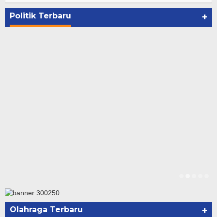
Penetapan Paslon Bupati dan Wabup Te…
Di NASIONAL, POLITIK, REJANG LEBONG
|
Januari 29, 2021
Politik Terbaru
+
Olahraga Terbaru
+