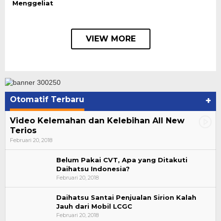
Menggeliat
VIEW MORE
Otomatif Terbaru
+
Video Kelemahan dan Kelebihan All New
Terios
Februari 20, 2018
Belum Pakai CVT, Apa yang Ditakuti
Daihatsu Indonesia?
Februari 20, 2018
Daihatsu Santai Penjualan Sirion Kalah
Jauh dari Mobil LCGC
Bupati Ahmad Hijazi, Hadiri Paripurna Hasil
Februari 20, 2018