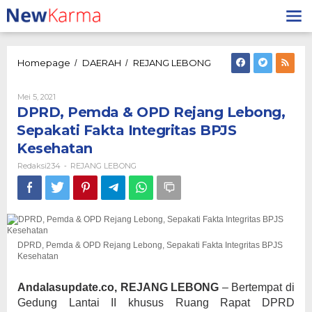
Lewati
ke
konten
DPRD,
Homepage
DAERAH
REJANG LEBONG
/
/
Pemda
&
Oleh
Mei 5, 2021
OPD
Redaksi234
DPRD, Pemda & OPD Rejang Lebong,
Rejang
Lebong,
Sepakati Fakta Integritas BPJS
Sepakati
Kesehatan
Fakta
Integritas
Redaksi234
REJANG LEBONG
-
BPJS
Kesehatan
DPRD, Pemda & OPD Rejang Lebong, Sepakati Fakta Integritas BPJS
Kesehatan
Andalasupdate.co, REJANG LEBONG
– Bertempat di
Gedung Lantai II khusus Ruang Rapat DPRD