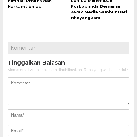
Lomba Menembak
Himbau Prokes dan
Forkopimda Bersama
Harkamtibmas
Awak Media Sambut Hari
Bhayangkara
Komentar
Tinggalkan Balasan
Alamat email Anda tidak akan dipublikasikan.
Ruas yang wajib ditandai
*