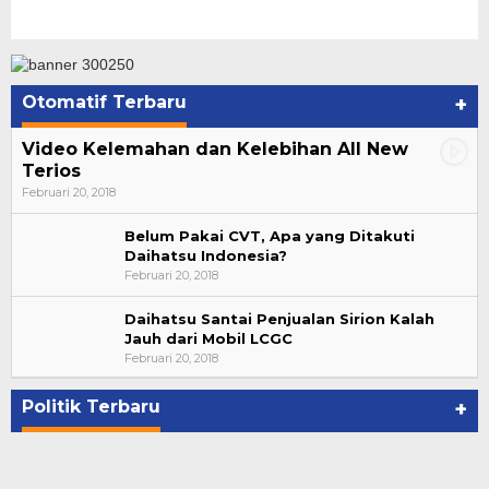
Otomatif Terbaru
+
Video Kelemahan dan Kelebihan All New
Terios
Februari 20, 2018
Belum Pakai CVT, Apa yang Ditakuti
Daihatsu Indonesia?
Februari 20, 2018
Daihatsu Santai Penjualan Sirion Kalah
Jauh dari Mobil LCGC
Bupati Ahmad Hijazi, Hadiri Paripurna Hasil
Februari 20, 2018
Penetapan Paslon Bupati dan Wabup Te…
Di NASIONAL, POLITIK, REJANG LEBONG
|
Januari 29, 2021
Politik Terbaru
+