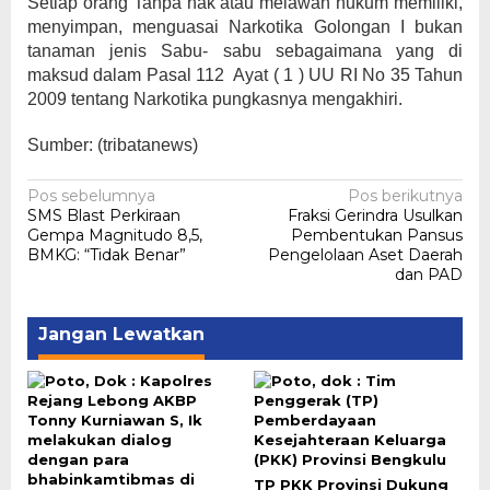
Setiap orang Tanpa hak atau melawan hukum memiliki,
menyimpan, menguasai Narkotika Golongan I bukan
tanaman jenis Sabu- sabu sebagaimana yang di
maksud dalam Pasal 112 Ayat ( 1 ) UU RI No 35 Tahun
2009 tentang Narkotika pungkasnya mengakhiri.
Sumber: (tribatanews)
Navigasi
Pos sebelumnya
Pos berikutnya
SMS Blast Perkiraan
Fraksi Gerindra Usulkan
pos
Gempa Magnitudo 8,5,
Pembentukan Pansus
BMKG: “Tidak Benar”
Pengelolaan Aset Daerah
dan PAD
Jangan Lewatkan
TP PKK Provinsi Dukung