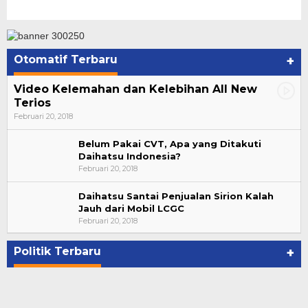
Otomatif Terbaru
+
Video Kelemahan dan Kelebihan All New
Terios
Februari 20, 2018
Belum Pakai CVT, Apa yang Ditakuti
Daihatsu Indonesia?
Februari 20, 2018
Daihatsu Santai Penjualan Sirion Kalah
Jauh dari Mobil LCGC
Bupati Ahmad Hijazi, Hadiri Paripurna Hasil
Februari 20, 2018
Penetapan Paslon Bupati dan Wabup Te…
Di NASIONAL, POLITIK, REJANG LEBONG
|
Januari 29, 2021
Politik Terbaru
+