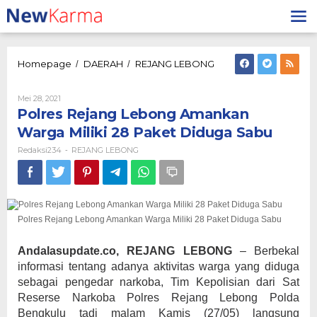
Lewati
ke
konten
Polres
Homepage
DAERAH
REJANG LEBONG
/
/
Rejang
Lebong
Oleh
Mei 28, 2021
Amankan
Redaksi234
Polres Rejang Lebong Amankan
Warga
Miliki
Warga Miliki 28 Paket Diduga Sabu
28
Redaksi234
REJANG LEBONG
-
Paket
Diduga
Sabu
Polres Rejang Lebong Amankan Warga Miliki 28 Paket Diduga Sabu
Andalasupdate.co, REJANG LEBONG
– Berbekal
informasi tentang adanya aktivitas warga yang diduga
sebagai pengedar narkoba, Tim Kepolisian dari Sat
Reserse Narkoba Polres Rejang Lebong Polda
Bengkulu tadi malam Kamis (27/05) langsung