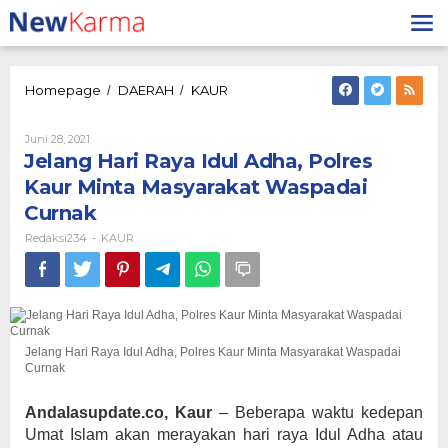
Lewati
ke
konten
Jelang
Homepage
DAERAH
KAUR
/
/
Hari
Raya
Oleh
Juni 28, 2021
Idul
Redaksi234
Jelang Hari Raya Idul Adha, Polres
Adha,
Polres
Kaur Minta Masyarakat Waspadai
Kaur
Curnak
Minta
Masyarakat
Redaksi234
KAUR
-
Waspadai
Curnak
Jelang Hari Raya Idul Adha, Polres Kaur Minta Masyarakat Waspadai
Curnak
Andalasupdate.co, Kaur
– Beberapa waktu kedepan
Umat Islam akan merayakan hari raya Idul Adha atau