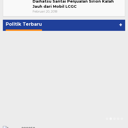
Daihatsu Santai Penjualan Sirion Kalah
Jauh dari Mobil LCGC
Bupati Ahmad Hijazi, Hadiri Paripurna Hasil
Februari 20, 2018
Penetapan Paslon Bupati dan Wabup Te…
Di NASIONAL, POLITIK, REJANG LEBONG
|
Januari 29, 2021
Politik Terbaru
+