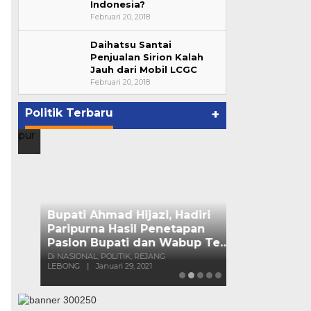
Indonesia?
Februari 20, 2018
Daihatsu Santai
Bupati Ahmad Hijazi, Hadiri
Penjualan Sirion Kalah
Jauh dari Mobil LCGC
Paripurna Hasil Penetapan
Februari 20, 2018
Paslon Bupati dan Wabup Te…
p
Di NASIONAL, POLITIK, REJANG
LEBONG
|
Januari 29, 2021
Politik Terbaru
+
Suharto Dip
Pengawas PP
Di NASIONAL, POLIT