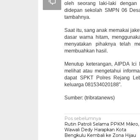
oleh seorang laki-laki denga
didepan sekolah SMPN 06 Des
tambahnya.
Saat itu, sang anak memakai jaket
dasar warna hitam, menggunaka
menyatakan pihaknya telah m
membuahkan hasil.
Menutup keterangan, AIPDA Ici
melihat atau mengetahui informa
dapat SPKT Polres Rejang Le
keluarga 081534020188”.
Sumber: (tribratanews)
Navigasi
Pos sebelumnya
Rutin Patroli Selama PPKM Mikro,
pos
Wawali Dedy Harapkan Kota
Bengkulu Kembali ke Zona Hijau