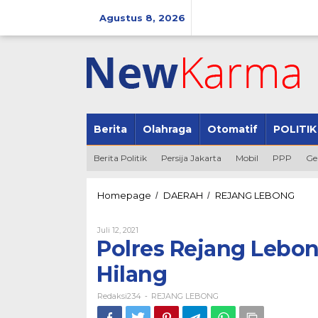
Lewati
ke
Agustus 8, 2026
konten
Berita
Olahraga
Otomatif
POLITIK
Berita Politik
Persija Jakarta
Mobil
PPP
Ge
Polre
Homepage
DAERAH
REJANG LEBONG
/
/
Rejan
Lebo
Oleh
Juli 12, 2021
Selidi
Redaksi234
Polres Rejang Lebon
Lapor
Anak
Hilang
Hilan
Redaksi234
REJANG LEBONG
-