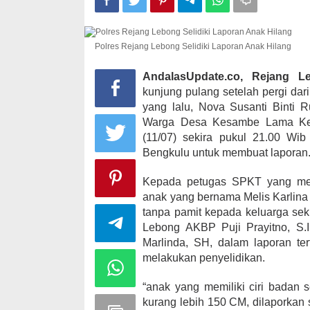
Polres Rejang Lebong Selidiki Laporan Anak Hilang
Kampanye, He
Kabupaten Ka
AndalasUpdate.co, Rejang L
desa Satu A
kunjung pulang setelah pergi dar
Di KOMINFO KOTA 
yang lalu, Nova Susanti Binti 
POLITIK
|
November
Warga Desa Kesambe Lama Kec
(11/07) sekira pukul 21.00 Wi
Bengkulu untuk membuat laporan
Kepada petugas SPKT yang men
anak yang bernama Melis Karlina 
tanpa pamit kepada keluarga sek
Lebong AKBP Puji Prayitno, S.
Marlinda, SH, dalam laporan te
melakukan penyelidikan.
“anak yang memiliki ciri badan 
kurang lebih 150 CM, dilaporkan 