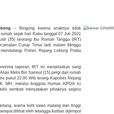
lmi Hasan Di
ur Janjikan Satu
ebong
– Bingung karena anaknya tidak
mbulans
i rumah sejak hari Rabu tanggal 07 Juli 2021
393 Peserta MTQ ke-XXXV Sia
BENGKULU,
Tempur Rebut Juara Dibuka
Rusli (35) seorang Ibu Rumah Tangga (IRT)
 1, 2020
Gubernur Rohidin
amatan Curup Timur tadi malam Minggu
Di ADVERTORIAL, POLITIK
|
Mei 24, 2022
b mendatangi Polres Rejang Lebong Polda
.
erima laporan, IRT ini menjelaskan sang
Alias Melis Bin Samsul (15) pergi dari rumah
ira pukul 22.00 Wib terang Kapolres Rejang
IK. MH, melalui Anggota Humas AIPDA Ici
rtulis sembari menyatakan pihaknya segera
sedang, warna kulit sawo matang dan tinggi
sempat dilihat oleh tetangga korban dijemput