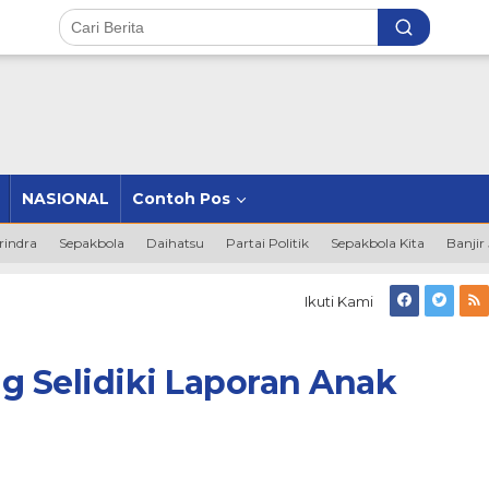
NASIONAL
Contoh Pos
rindra
Sepakbola
Daihatsu
Partai Politik
Sepakbola Kita
Banjir
s
Ikuti Kami
g
ng
ki
g Selidiki Laporan Anak
an
g