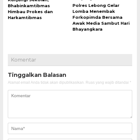
Polres Lebong Gelar
Bhabinkamtibmas
Lomba Menembak
Himbau Prokes dan
Forkopimda Bersama
Harkamtibmas
Awak Media Sambut Hari
Bhayangkara
Komentar
Tinggalkan Balasan
Alamat email Anda tidak akan dipublikasikan.
Ruas yang wajib ditandai
*