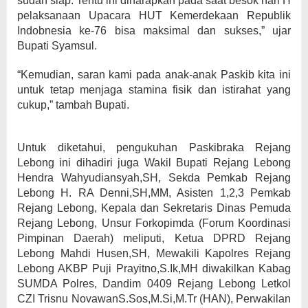
sudah siap. Tentu ini diharapkan pada saat besok hari H
pelaksanaan Upacara HUT Kemerdekaan Republik
Indobnesia ke-76 bisa maksimal dan sukses,” ujar
Bupati Syamsul.
“Kemudian, saran kami pada anak-anak Paskib kita ini
untuk tetap menjaga stamina fisik dan istirahat yang
cukup,” tambah Bupati.
Untuk diketahui, pengukuhan Paskibraka Rejang
Lebong ini dihadiri juga Wakil Bupati Rejang Lebong
Hendra Wahyudiansyah,SH, Sekda Pemkab Rejang
Lebong H. RA Denni,SH,MM, Asisten 1,2,3 Pemkab
Rejang Lebong, Kepala dan Sekretaris Dinas Pemuda
Rejang Lebong, Unsur Forkopimda (Forum Koordinasi
Pimpinan Daerah) meliputi, Ketua DPRD Rejang
Lebong Mahdi Husen,SH, Mewakili Kapolres Rejang
Lebong AKBP Puji Prayitno,S.Ik,MH diwakilkan Kabag
SUMDA Polres, Dandim 0409 Rejang Lebong Letkol
CZI Trisnu NovawanS.Sos,M.Si,M.Tr (HAN), Perwakilan