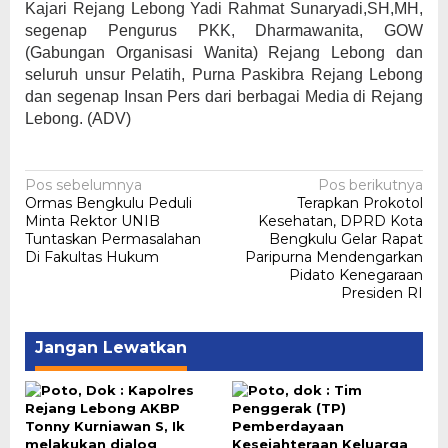
Kajari Rejang Lebong Yadi Rahmat Sunaryadi,SH,MH,
segenap Pengurus PKK, Dharmawanita, GOW
(Gabungan Organisasi Wanita) Rejang Lebong dan
seluruh unsur Pelatih, Purna Paskibra Rejang Lebong
dan segenap Insan Pers dari berbagai Media di Rejang
Lebong. (ADV)
Navigasi
Pos sebelumnya
Pos berikutnya
Ormas Bengkulu Peduli
Terapkan Prokotol
pos
Minta Rektor UNIB
Kesehatan, DPRD Kota
Tuntaskan Permasalahan
Bengkulu Gelar Rapat
Di Fakultas Hukum
Paripurna Mendengarkan
Pidato Kenegaraan
Presiden RI
Jangan Lewatkan