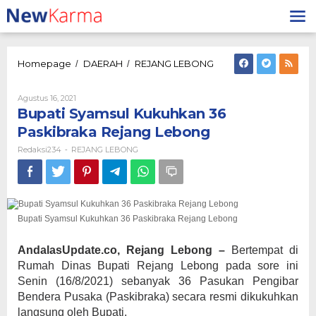
Lewati
ke
konten
Bupati
Homepage
DAERAH
REJANG LEBONG
/
/
Syamsul
Kukuhkan
Oleh
Agustus 16, 2021
36
Redaksi234
Bupati Syamsul Kukuhkan 36
Paskibraka
Rejang
Paskibraka Rejang Lebong
Lebong
Redaksi234
REJANG LEBONG
-
Bupati Syamsul Kukuhkan 36 Paskibraka Rejang Lebong
AndalasUpdate.co, Rejang Lebong –
Bertempat di
Rumah Dinas Bupati Rejang Lebong pada sore ini
Senin (16/8/2021) sebanyak 36 Pasukan Pengibar
Bendera Pusaka (Paskibraka) secara resmi dikukuhkan
langsung oleh Bupati.