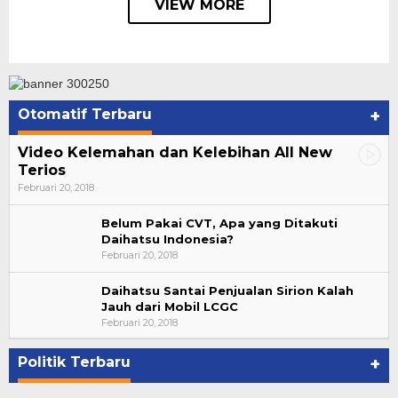
VIEW MORE
Otomatif Terbaru
+
Video Kelemahan dan Kelebihan All New
Terios
Februari 20, 2018
Belum Pakai CVT, Apa yang Ditakuti
Daihatsu Indonesia?
Februari 20, 2018
Daihatsu Santai Penjualan Sirion Kalah
Jauh dari Mobil LCGC
Suharto Dipercaya Jadi Dewan Pengawas PP
Februari 20, 2018
PBSI 2020-2024
Di NASIONAL, POLITIK
|
November 7, 2020
Politik Terbaru
+