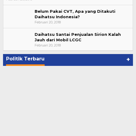
Belum Pakai CVT, Apa yang Ditakuti
Daihatsu Indonesia?
Februari 20, 2018
Daihatsu Santai Penjualan Sirion Kalah
Jauh dari Mobil LCGC
Bupati Ahmad Hijazi, Hadiri Paripurna Hasil
Februari 20, 2018
Penetapan Paslon Bupati dan Wabup Te…
Di NASIONAL, POLITIK, REJANG LEBONG
|
Januari 29, 2021
Politik Terbaru
+