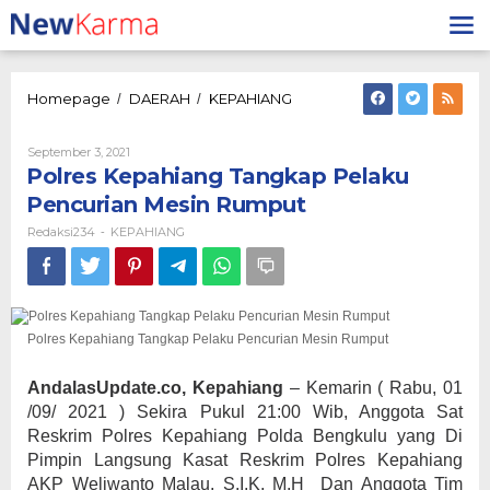
Lewati
ke
konten
Polres
Homepage
DAERAH
KEPAHIANG
/
/
Kepahiang
Tangkap
Oleh
September 3, 2021
Pelaku
Redaksi234
Polres Kepahiang Tangkap Pelaku
Pencurian
Mesin
Pencurian Mesin Rumput
Rumput
Redaksi234
KEPAHIANG
-
Polres Kepahiang Tangkap Pelaku Pencurian Mesin Rumput
AndalasUpdate.co, Kepahiang
– Kemarin ( Rabu, 01
/09/ 2021 ) Sekira Pukul 21:00 Wib, Anggota Sat
Reskrim Polres Kepahiang Polda Bengkulu yang Di
Pimpin Langsung Kasat Reskrim Polres Kepahiang
AKP Weliwanto Malau, S.I.K, M.H Dan Anggota Tim