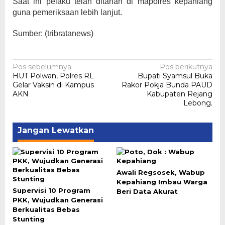
Saat ini pelaku telah ditahan di mapolres kepahiang
guna pemeriksaan lebih lanjut.
Sumber: (tribratanews)
Navigasi
Pos sebelumnya
Pos berikutnya
HUT Polwan, Polres RL
Bupati Syamsul Buka
pos
Gelar Vaksin di Kampus
Rakor Pokja Bunda PAUD
AKN
Kabupaten Rejang
Lebong.
Jangan Lewatkan
Awali Regsosek, Wabup
Kepahiang Imbau Warga
Supervisi 10 Program
Beri Data Akurat
PKK, Wujudkan Generasi
Berkualitas Bebas
Stunting