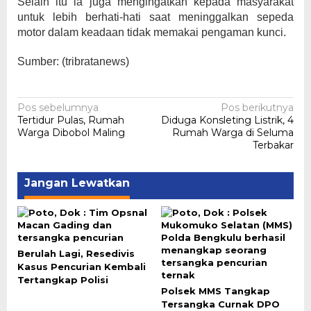
Selain itu ia juga mengingatkan kepada masyarakat
untuk lebih berhati-hati saat meninggalkan sepeda
motor dalam keadaan tidak memakai pengaman kunci.
Sumber: (tribratanews)
Navigasi
Pos sebelumnya
Pos berikutnya
Tertidur Pulas, Rumah
Diduga Konsleting Listrik, 4
pos
Warga Dibobol Maling
Rumah Warga di Seluma
Terbakar
Jangan Lewatkan
Berulah Lagi, Resedivis
Kasus Pencurian Kembali
Tertangkap Polisi
Polsek MMS Tangkap
Tersangka Curnak DPO