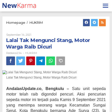
Lewati
ke
konten
Lalai
Homepage
HUKRIM
/
Tak
Mengunci
Oleh
September 14, 2021
Stang,
Redaksi234
Lalai Tak Mengunci Stang, Motor
Motor
Warga
Warga Raib Dicuri
Raib
Redaksi234
HUKRIM
-
Dicuri
Lalai Tak Mengunci Stang, Motor Warga Raib Dicuri
AndalasUpdate.co, Bengkulu –
Satu unit sepeda
motor telah raib digondol pencuri. Aksi pencurian
sepeda motor ini terjadi pada Kamis 9 September 2021
yang menimpa seorang warga Kecamatan Sungai
Serut, Kota Bengkulu bernama Ade Surya (23). Ia