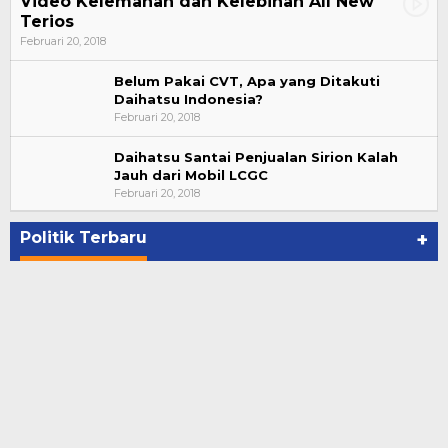
Video Kelemahan dan Kelebihan All New
Terios
Februari 20, 2018
Belum Pakai CVT, Apa yang Ditakuti
Daihatsu Indonesia?
Februari 20, 2018
Daihatsu Santai Penjualan Sirion Kalah
Jauh dari Mobil LCGC
Suharto Dipercaya Jadi Dewan Pengawas PP
Februari 20, 2018
PBSI 2020-2024
Di NASIONAL, POLITIK
|
November 7, 2020
Politik Terbaru
+