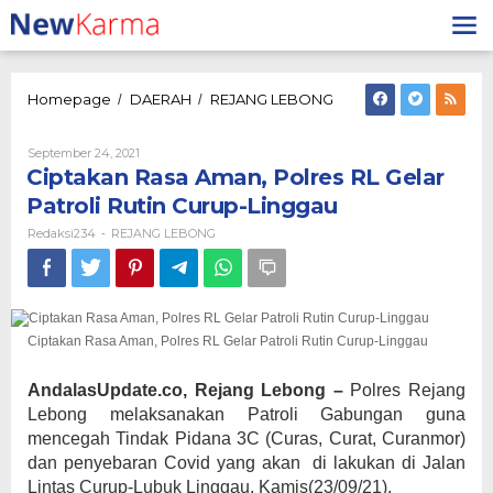
Lewati
ke
konten
Ciptakan
Homepage
DAERAH
REJANG LEBONG
/
/
Rasa
Aman,
Oleh
September 24, 2021
Polres
Redaksi234
Ciptakan Rasa Aman, Polres RL Gelar
RL
Gelar
Patroli Rutin Curup-Linggau
Patroli
Redaksi234
REJANG LEBONG
-
Rutin
Curup-
Linggau
Ciptakan Rasa Aman, Polres RL Gelar Patroli Rutin Curup-Linggau
AndalasUpdate.co, Rejang Lebong –
Polres Rejang
Lebong melaksanakan Patroli Gabungan guna
mencegah Tindak Pidana 3C (Curas, Curat, Curanmor)
dan penyebaran Covid yang akan di lakukan di Jalan
Lintas Curup-Lubuk Linggau, Kamis(23/09/21).