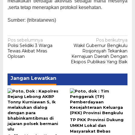
melakukan berbagai aktivitas sebagai mana mestinya
,serta tetap menerapkan protokol kesehatan.
Sumber: (tribratanews)
Navigasi
Pos sebelumnya
Pos berikutnya
Polisi Selidiki 3 Warga
Wakil Gubernur Bengkulu
pos
Tewas Akibat Miras
Rosjonsyah Tekankan
Oplosan
Kemajuan Daerah Dengan
Ekspos Publikasi Yang Baik
Jangan Lewatkan
TP PKK Provinsi Dukung
UMKM Lokal dan
Masyarakat Bebas