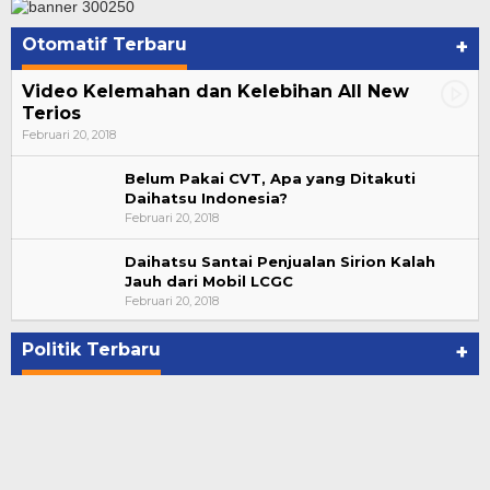
Otomatif Terbaru
+
Video Kelemahan dan Kelebihan All New
Terios
Februari 20, 2018
Belum Pakai CVT, Apa yang Ditakuti
Daihatsu Indonesia?
Februari 20, 2018
Daihatsu Santai Penjualan Sirion Kalah
Jauh dari Mobil LCGC
Bupati Ahmad Hijazi, Hadiri Paripurna Hasil
Februari 20, 2018
Penetapan Paslon Bupati dan Wabup Te…
Di NASIONAL, POLITIK, REJANG LEBONG
|
Januari 29, 2021
Politik Terbaru
+