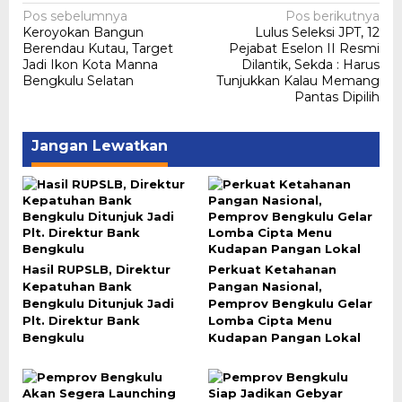
Navigasi
Pos sebelumnya
Pos berikutnya
Keroyokan Bangun
Lulus Seleksi JPT, 12
pos
Berendau Kutau, Target
Pejabat Eselon II Resmi
Jadi Ikon Kota Manna
Dilantik, Sekda : Harus
Bengkulu Selatan
Tunjukkan Kalau Memang
Pantas Dipilih
Jangan Lewatkan
Hasil RUPSLB, Direktur
Perkuat Ketahanan
Kepatuhan Bank
Pangan Nasional,
Bengkulu Ditunjuk Jadi
Pemprov Bengkulu Gelar
Plt. Direktur Bank
Lomba Cipta Menu
Bengkulu
Kudapan Pangan Lokal