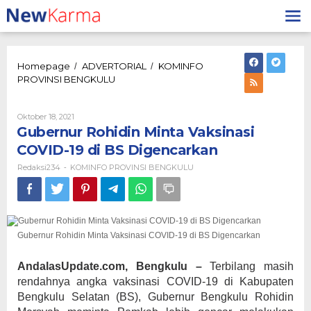
Lewati
ke
konten
Homepage
ADVERTORIAL
KOMINFO
/
/
Gubernur
PROVINSI BENGKULU
Rohidin
Minta
Vaksinasi
Oleh
Oktober 18, 2021
Redaksi234
COVID-
Gubernur Rohidin Minta Vaksinasi
19
COVID-19 di BS Digencarkan
di
BS
Redaksi234
KOMINFO PROVINSI BENGKULU
-
Digencarkan
Gubernur Rohidin Minta Vaksinasi COVID-19 di BS Digencarkan
AndalasUpdate.com, Bengkulu –
Terbilang masih
rendahnya angka vaksinasi COVID-19 di Kabupaten
Bengkulu Selatan (BS), Gubernur Bengkulu Rohidin