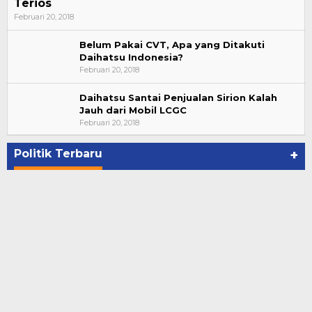
Terios
Februari 20, 2018
Belum Pakai CVT, Apa yang Ditakuti
Daihatsu Indonesia?
Februari 20, 2018
Daihatsu Santai Penjualan Sirion Kalah
Jauh dari Mobil LCGC
Bupati Ahmad Hijazi, Hadiri Paripurna Hasil
Februari 20, 2018
Penetapan Paslon Bupati dan Wabup Te…
Di NASIONAL, POLITIK, REJANG LEBONG
|
Januari 29, 2021
Politik Terbaru
+