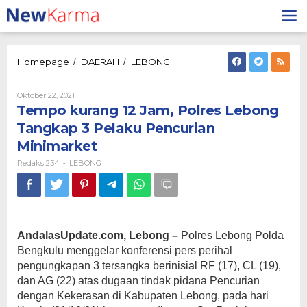
Lewati
ke
konten
Tempo
Homepage
DAERAH
LEBONG
/
/
kurang
12
Oleh
Oktober 22, 2021
Jam,
Redaksi234
Tempo kurang 12 Jam, Polres Lebong
Polres
Lebong
Tangkap 3 Pelaku Pencurian
Tangkap
Minimarket
3
Pelaku
Redaksi234
LEBONG
-
Pencurian
Minimarket
AndalasUpdate.com, Lebong –
Polres Lebong Polda
Bengkulu menggelar konferensi pers perihal
pengungkapan 3 tersangka berinisial RF (17), CL (19),
dan AG (22) atas dugaan tindak pidana Pencurian
dengan Kekerasan di Kabupaten Lebong, pada hari