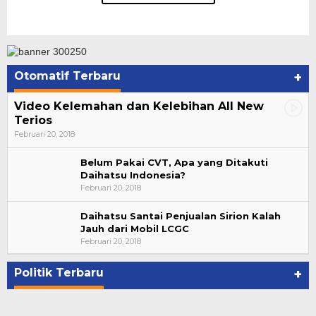
Otomatif Terbaru
+
Video Kelemahan dan Kelebihan All New
Terios
Februari 20, 2018
Belum Pakai CVT, Apa yang Ditakuti
Daihatsu Indonesia?
Februari 20, 2018
Daihatsu Santai Penjualan Sirion Kalah
Jauh dari Mobil LCGC
Di Kandang Rohidin, Lagu Gubernurku Helmi
Februari 20, 2018
Hasan Menggema
Di KOMINFO KOTA BENGKULU, POLITIK
|
November 1, 2020
Politik Terbaru
+