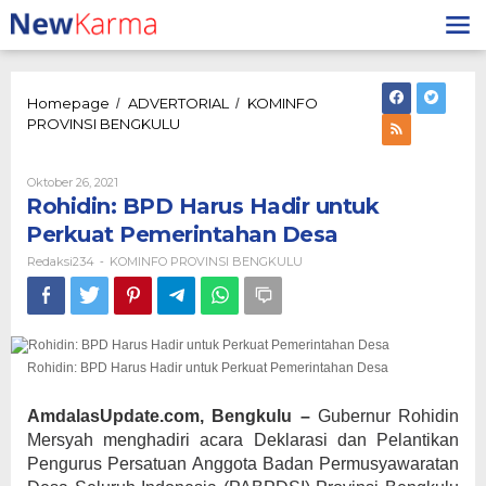
Lewati
ke
konten
Homepage
ADVERTORIAL
KOMINFO
/
/
Rohidin:
PROVINSI BENGKULU
BPD
Harus
Hadir
Oleh
Oktober 26, 2021
Redaksi234
untuk
Rohidin: BPD Harus Hadir untuk
Perkuat
Perkuat Pemerintahan Desa
Pemerintahan
Desa
Redaksi234
KOMINFO PROVINSI BENGKULU
-
Rohidin: BPD Harus Hadir untuk Perkuat Pemerintahan Desa
AmdalasUpdate.com, Bengkulu –
Gubernur Rohidin
Mersyah menghadiri acara Deklarasi dan Pelantikan
Pengurus Persatuan Anggota Badan Permusyawaratan