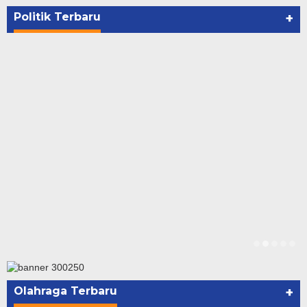
Di NASIONAL, POLITIK, REJANG LEBONG
|
Januari 29, 2021
Politik Terbaru
+
Olahraga Terbaru
+