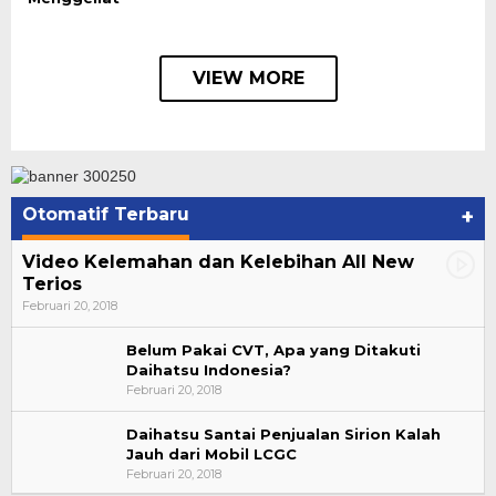
VIEW MORE
Otomatif Terbaru
+
Video Kelemahan dan Kelebihan All New
Terios
Februari 20, 2018
Belum Pakai CVT, Apa yang Ditakuti
Daihatsu Indonesia?
Februari 20, 2018
Daihatsu Santai Penjualan Sirion Kalah
Jauh dari Mobil LCGC
Bupati Ahmad Hijazi, Hadiri Paripurna Hasil
Februari 20, 2018
Penetapan Paslon Bupati dan Wabup Te…