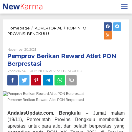
Lewati
ke
konten
Homepage
ADVERTORIAL
KOMINFO
/
/
Pemprov
PROVINSI BENGKULU
Berikan
Reward
Atlet
Oleh
November 20, 2021
Redaksi234
PON
Pemprov Berikan Reward Atlet PON
Berprestasi
Berprestasi
Redaksi234
KOMINFO PROVINSI BENGKULU
-
Pemprov Berikan Reward Atlet PON Berprestasi
AndalasUpdate.com, Bengkulu –
Jumat malam
(19/11), Pemerintah Provinsi Bengkulu memberikan
apresiasi untuk para atlet dan pelatih berprestasi yang