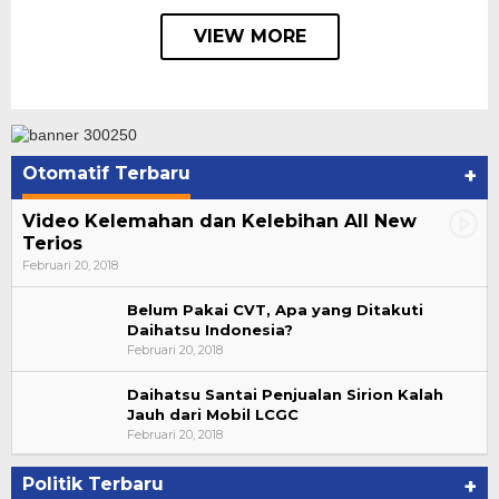
VIEW MORE
Otomatif Terbaru
+
Video Kelemahan dan Kelebihan All New
Terios
Februari 20, 2018
Belum Pakai CVT, Apa yang Ditakuti
Daihatsu Indonesia?
Februari 20, 2018
Daihatsu Santai Penjualan Sirion Kalah
Jauh dari Mobil LCGC
Bupati Ahmad Hijazi, Hadiri Paripurna Hasil
Februari 20, 2018
Penetapan Paslon Bupati dan Wabup Te…
Di NASIONAL, POLITIK, REJANG LEBONG
|
Januari 29, 2021
Politik Terbaru
+