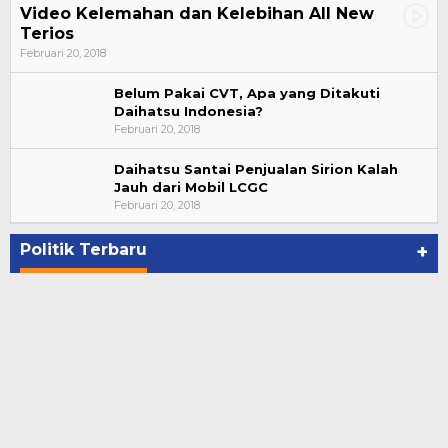
Video Kelemahan dan Kelebihan All New
Terios
Februari 20, 2018
Belum Pakai CVT, Apa yang Ditakuti
Daihatsu Indonesia?
Februari 20, 2018
Daihatsu Santai Penjualan Sirion Kalah
Jauh dari Mobil LCGC
Bupati Ahmad Hijazi, Hadiri Paripurna Hasil
Februari 20, 2018
Penetapan Paslon Bupati dan Wabup Te…
Di NASIONAL, POLITIK, REJANG LEBONG
|
Januari 29, 2021
Politik Terbaru
+