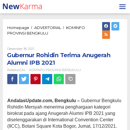
Lewati
ke
konten
Homepage
ADVERTORIAL
KOMINFO
/
/
Gubernur
PROVINSI BENGKULU
Rohidin
Terima
Anugerah
Oleh
Desember 18, 2021
Redaksi234
Alumni
Gubernur Rohidin Terima Anugerah
IPB
Alumni IPB 2021
2021
Redaksi234
KOMINFO PROVINSI BENGKULU
-
AndalasUpdate.com, Bengkulu –
Gubernur Bengkulu
Rohidin Mersyah menerima penghargaan kategori
birokrat pada ajang Anugerah Alumni IPB 2021 yang
diselenggarakan di International Convention Center
(IICC), Botani Square Kota Bogor, Jumat, 17/12/2021.