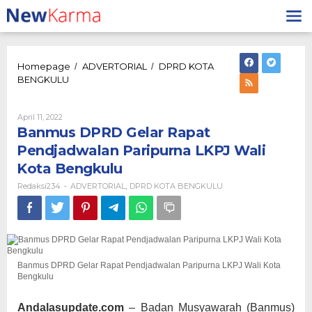
Lewati
ke
konten
Homepage
ADVERTORIAL
DPRD KOTA
/
/
Banmus
BENGKULU
DPRD
Gelar
Rapat
Oleh
April 11, 2022
Redaksi234
Pendjadwalan
Banmus DPRD Gelar Rapat
Paripurna
Pendjadwalan Paripurna LKPJ Wali
LKPJ
Kota Bengkulu
Wali
Kota
Redaksi234
ADVERTORIAL
DPRD KOTA BENGKULU
-
,
Bengkulu
Banmus DPRD Gelar Rapat Pendjadwalan Paripurna LKPJ Wali Kota
Bengkulu
Andalasupdate.com
– Badan Musyawarah (Banmus)