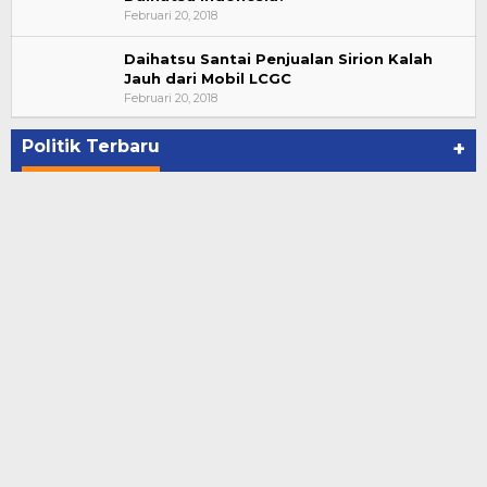
Februari 20, 2018
Daihatsu Santai Penjualan Sirion Kalah
Jauh dari Mobil LCGC
Bupati Ahmad Hijazi, Hadiri Paripurna Hasil
Februari 20, 2018
Penetapan Paslon Bupati dan Wabup Te…
Di NASIONAL, POLITIK, REJANG LEBONG
|
Januari 29, 2021
Politik Terbaru
+