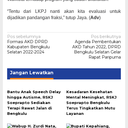
“Tentu dari LKPJ nanti akan kita evaluasi untuk
dijadikan pandangan fraksi,” tutup Jaya. (
Adv
)
Navigasi
Pos sebelumnya
Pos berikutnya
Formasi AKD DPRD
Agenda Pembentukan
pos
Kabupaten Bengkulu
AKD Tahun 2022, DPRD
Selatan 2022-2024
Bengkulu Selatan Gelar
Rapat Paripurna
Jangan Lewatkan
Bantu Anak Speech Delay
Kesadaran Kesehatan
hingga Autisme, RSKJ
Mental Meningkat, RSKJ
Soeprapto Sediakan
Soeprapto Bengkulu
Terapi Rawat Jalan di
Terus Tingkatkan Mutu
Bengkulu
Layanan