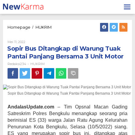
Lewati
ke
konten
Sopir
Homepage
HUKRIM
/
Bus
Ditangkap
Oleh
Mei 11, 2022
di
Redaksi234
Sopir Bus Ditangkap di Warung Tuak
Warung
Tuak
Pantai Panjang Bersama 3 Unit Motor
Pantai
Redaksi234
HUKRIM
-
Panjang
Bersama
3
Unit
Motor
Sopir Bus Ditangkap di Warung Tuak Pantai Panjang Bersama 3 Unit Motor
AndalasUpdate.com
– Tim Opsnal Macan Gading
Satreskrim Polres Bengkulu menangkap seorang pria
berinisial ES (33) warga Jalan Ratu Agung Kelurahan
Penurunan Kota Bengkulu, Selasa (10/5/2022) siang.
ES yang merupakan sopir bus ini, ditangkap atas