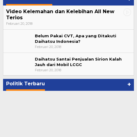
Video Kelemahan dan Kelebihan All New
Terios
Februari 20, 2018
Belum Pakai CVT, Apa yang Ditakuti
Daihatsu Indonesia?
Februari 20, 2018
Daihatsu Santai Penjualan Sirion Kalah
Jauh dari Mobil LCGC
Bupati Ahmad Hijazi, Hadiri Paripurna Hasil
Februari 20, 2018
Penetapan Paslon Bupati dan Wabup Te…
Di NASIONAL, POLITIK, REJANG LEBONG
|
Januari 29, 2021
Politik Terbaru
+