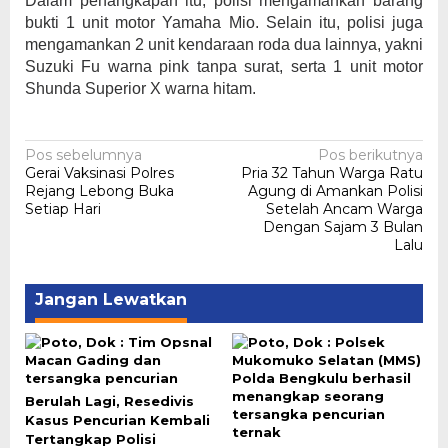
Dalam penangkapan itu, polisi mengamankan barang
bukti 1 unit motor Yamaha Mio. Selain itu, polisi juga
mengamankan 2 unit kendaraan roda dua lainnya, yakni
Suzuki Fu warna pink tanpa surat, serta 1 unit motor
Shunda Superior X warna hitam.
Navigasi
Pos sebelumnya
Pos berikutnya
Gerai Vaksinasi Polres
Pria 32 Tahun Warga Ratu
pos
Rejang Lebong Buka
Agung di Amankan Polisi
Setiap Hari
Setelah Ancam Warga
Dengan Sajam 3 Bulan
Lalu
Jangan Lewatkan
Berulah Lagi, Resedivis
Kasus Pencurian Kembali
Tertangkap Polisi