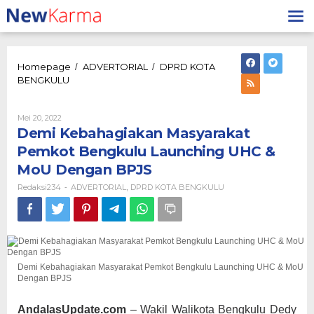
Lewati
ke
konten
Homepage
ADVERTORIAL
DPRD KOTA
/
/
Demi
BENGKULU
Kebahagiakan
Masyarakat
Pemkot
Oleh
Mei 20, 2022
Redaksi234
Bengkulu
Demi Kebahagiakan Masyarakat
Launching
Pemkot Bengkulu Launching UHC &
UHC
MoU Dengan BPJS
&
MoU
Redaksi234
ADVERTORIAL
DPRD KOTA BENGKULU
-
,
Dengan
BPJS
Demi Kebahagiakan Masyarakat Pemkot Bengkulu Launching UHC & MoU
Dengan BPJS
AndalasUpdate.com
– Wakil Walikota Bengkulu Dedy