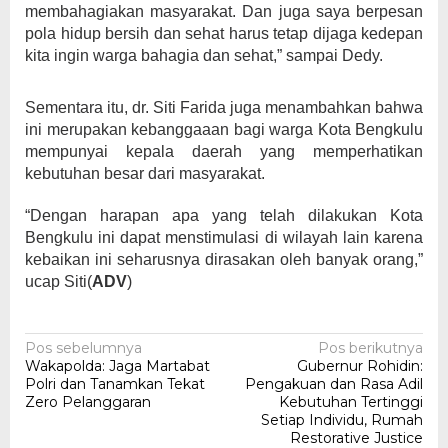
membahagiakan masyarakat. Dan juga saya berpesan
pola hidup bersih dan sehat harus tetap dijaga kedepan
kita ingin warga bahagia dan sehat,” sampai Dedy.
Sementara itu, dr. Siti Farida juga menambahkan bahwa
ini merupakan kebanggaaan bagi warga Kota Bengkulu
mempunyai kepala daerah yang memperhatikan
kebutuhan besar dari masyarakat.
“Dengan harapan apa yang telah dilakukan Kota
Bengkulu ini dapat menstimulasi di wilayah lain karena
kebaikan ini seharusnya dirasakan oleh banyak orang,”
ucap Siti(
ADV
)
Navigasi
Pos sebelumnya
Pos berikutnya
Wakapolda: Jaga Martabat
Gubernur Rohidin:
pos
Polri dan Tanamkan Tekat
Pengakuan dan Rasa Adil
Zero Pelanggaran
Kebutuhan Tertinggi
Setiap Individu, Rumah
Restorative Justice