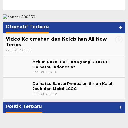
Otomatif Terbaru
+
Video Kelemahan dan Kelebihan All New
Terios
Februari 20, 2018
Belum Pakai CVT, Apa yang Ditakuti
Daihatsu Indonesia?
Februari 20, 2018
Daihatsu Santai Penjualan Sirion Kalah
Jauh dari Mobil LCGC
Suharto Dipercaya Jadi Dewan Pengawas PP
Februari 20, 2018
PBSI 2020-2024
Di NASIONAL, POLITIK
|
November 7, 2020
Politik Terbaru
+