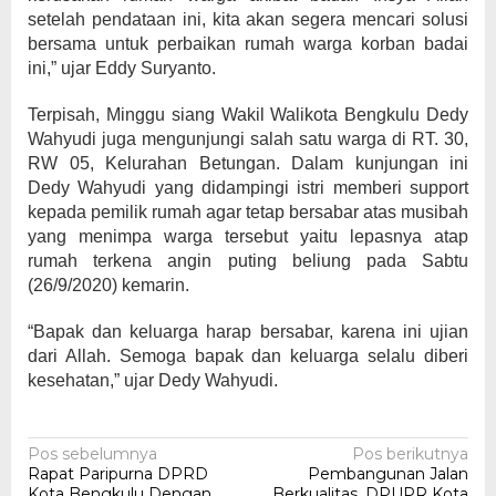
setelah pendataan ini, kita akan segera mencari solusi
bersama untuk perbaikan rumah warga korban badai
ini,” ujar Eddy Suryanto.
Terpisah, Minggu siang Wakil Walikota Bengkulu Dedy
Wahyudi juga mengunjungi salah satu warga di RT. 30,
RW 05, Kelurahan Betungan. Dalam kunjungan ini
Dedy Wahyudi yang didampingi istri memberi support
kepada pemilik rumah agar tetap bersabar atas musibah
yang menimpa warga tersebut yaitu lepasnya atap
rumah terkena angin puting beliung pada Sabtu
(26/9/2020) kemarin.
“Bapak dan keluarga harap bersabar, karena ini ujian
dari Allah. Semoga bapak dan keluarga selalu diberi
kesehatan,” ujar Dedy Wahyudi.
Navigasi
Pos sebelumnya
Pos berikutnya
Rapat Paripurna DPRD
Pembangunan Jalan
pos
Kota Bengkulu Dengan
Berkualitas, DPUPR Kota