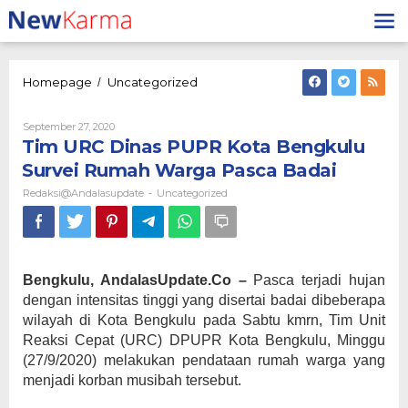
Lewati
ke
konten
Tim
Homepage
Uncategorized
/
URC
Dinas
Oleh
September 27, 2020
PUPR
Redaksi@andalasupdate
Tim URC Dinas PUPR Kota Bengkulu
Kota
Bengkulu
Survei Rumah Warga Pasca Badai
Survei
Redaksi@andalasupdate
Uncategorized
-
Rumah
Warga
Pasca
Badai
Bengkulu, AndalasUpdate.Co –
Pasca terjadi hujan
dengan intensitas tinggi yang disertai badai dibeberapa
wilayah di Kota Bengkulu pada Sabtu kmrn, Tim Unit
Reaksi Cepat (URC) DPUPR Kota Bengkulu, Minggu
(27/9/2020) melakukan pendataan rumah warga yang
menjadi korban musibah tersebut.