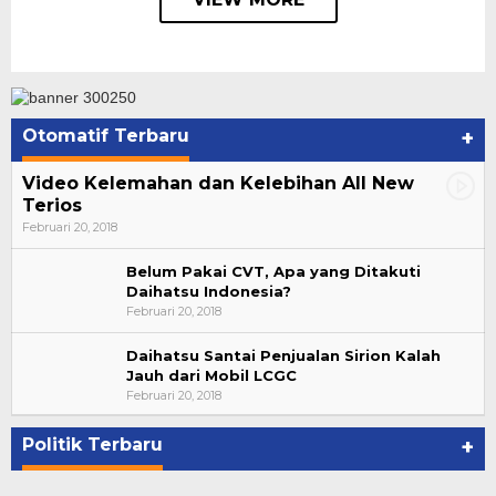
Otomatif Terbaru
+
Video Kelemahan dan Kelebihan All New
Terios
Februari 20, 2018
Belum Pakai CVT, Apa yang Ditakuti
Daihatsu Indonesia?
Februari 20, 2018
Daihatsu Santai Penjualan Sirion Kalah
Jauh dari Mobil LCGC
Suharto Dipercaya Jadi Dewan Pengawas PP
Februari 20, 2018
PBSI 2020-2024
Di NASIONAL, POLITIK
|
November 7, 2020
Politik Terbaru
+