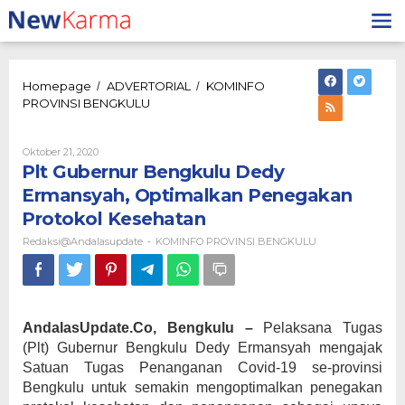
Lewati
ke
konten
Homepage
ADVERTORIAL
KOMINFO
/
/
Plt
PROVINSI BENGKULU
Gubernur
Bengkulu
Dedy
Oleh
Oktober 21, 2020
Redaksi@andalasupdate
Ermansyah,
Plt Gubernur Bengkulu Dedy
Optimalkan
Ermansyah, Optimalkan Penegakan
Penegakan
Protokol Kesehatan
Protokol
Kesehatan
Redaksi@andalasupdate
KOMINFO PROVINSI BENGKULU
-
AndalasUpdate.Co, Bengkulu –
Pelaksana Tugas
(Plt) Gubernur Bengkulu Dedy Ermansyah mengajak
Satuan Tugas Penanganan Covid-19 se-provinsi
Bengkulu untuk semakin mengoptimalkan penegakan