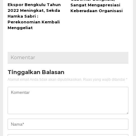
Ekspor Bengkulu Tahun
Sangat Mengapresiasi
2022 Meningkat, Sekda
Keberadaan Organisasi
Hamka Sabri :
Perekonomian Kembali
Menggeliat
Komentar
Tinggalkan Balasan
Alamat email Anda tidak akan dipublikasikan.
Ruas yang wajib ditandai
*