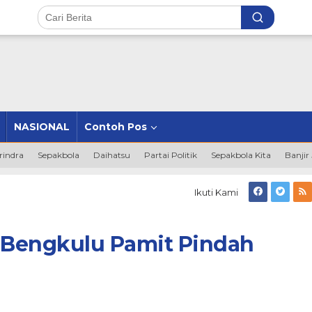
NASIONAL
Contoh Pos
rindra
Sepakbola
Daihatsu
Partai Politik
Sepakbola Kita
Banjir
Ikuti Kami
i Bengkulu Pamit Pindah