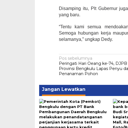
Disamping itu, Plt Gubernur ju
yang baru.
“Tentu kami semua mendoakan 
Semoga hubungan kerja maupun 
selamanya,” ungkap Dedy.
Navigasi
Pos sebelumnya
Peringati Hari Oeang ke-74, DJPB
pos
Provinsi Bengkulu Lapas Penyu d
Penanaman Pohon
Jangan Lewatkan