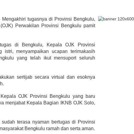
–
Mengakhiri tugasnya di Provinsi Bengkulu,
lmi Hasan Di
(OJK) Perwakilan Provinsi Bengkulu pamit
ur Janjikan Satu
mbulans
393 Peserta MTQ ke-XXXV Sia
BENGKULU,
ugas di Bengkulu, Kepala OJK Provinsi
Tempur Rebut Juara Dibuka
 1, 2020
g istri, menyampaikan ucapan terimakasih
Gubernur Rohidin
ngkulu yang telah ikut mensuport seluruh
Di ADVERTORIAL, POLITIK
|
Mei 24, 2022
akukan sertijab secara virtual dan esoknya
h.
h Kepala OJK Provinsi Bengkulu yang baru
nya menjabat Kepala Bagian IKNB OJK Solo,
ya sudah terasa nyaman bertugas di Provinsi
 masyarakat Bengkulu ramah dan serta aman.