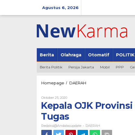
Lewati
ke
Agustus 6, 2026
konten
Berita
Olahraga
Otomatif
POLITIK
Berita Politik
Persija Jakarta
Mobil
PPP
Ge
Kepala
Homepage
DAERAH
/
OJK
Provinsi
Oleh
Oktober 25, 2020
Bengkulu
Redaksi@andalasupdate
Kepala OJK Provins
Pamit
Pindah
Tugas
Tugas
Redaksi@andalasupdate
DAERAH
-