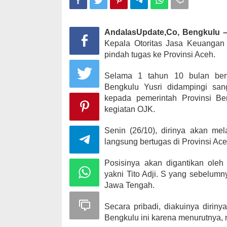
AndalasUpdate,Co, Bengkulu 
Kampanye, He
Kepala Otoritas Jasa Keuangan 
Kabupaten Ka
pindah tugas ke Provinsi Aceh.
desa Satu A
Di KOMINFO KOTA 
Selama 1 tahun 10 bulan bert
POLITIK
|
November
Bengkulu Yusri didampingi san
kepada pemerintah Provinsi Be
kegiatan OJK.
Senin (26/10), dirinya akan mel
langsung bertugas di Provinsi Ace
Posisinya akan digantikan ole
yakni Tito Adji. S yang sebelum
Jawa Tengah.
Secara pribadi, diakuinya dirin
Bengkulu ini karena menurutnya,