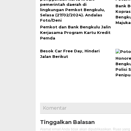
Bank B
Kopras
Bengku
Majuk
Pemkot dan Bank Bengkulu Jalin
Kerjasama Program Kartu Kredit
Pemda
Besok Car Free Day, Hindari
Jalan Berikut
Honore
Bengku
Polisi 
Penipu
Komentar
Tinggalkan Balasan
Alamat email Anda tidak akan dipublikasikan.
Ruas yang 