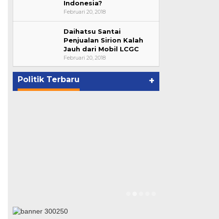
Indonesia?
Februari 20, 2018
Daihatsu Santai
Bupati Ahmad Hijazi, Hadiri
Penjualan Sirion Kalah
Jauh dari Mobil LCGC
Paripurna Hasil Penetapan
Februari 20, 2018
Paslon Bupati dan Wabup Te…
p
Di NASIONAL, POLITIK, REJANG
LEBONG
|
Januari 29, 2021
Politik Terbaru
+
Suharto Dip
Pengawas PP
Di NASIONAL, POLIT