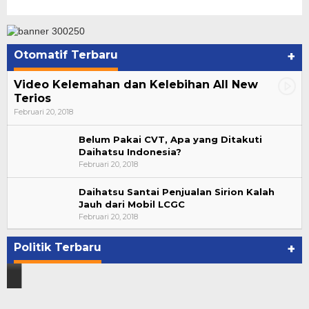
Otomatif Terbaru
+
Video Kelemahan dan Kelebihan All New
Terios
Februari 20, 2018
Belum Pakai CVT, Apa yang Ditakuti
Daihatsu Indonesia?
Februari 20, 2018
Daihatsu Santai Penjualan Sirion Kalah
Jauh dari Mobil LCGC
Bupati Ahmad Hijazi, Hadiri Paripurna Hasil
Februari 20, 2018
Penetapan Paslon Bupati dan Wabup Te…
Di NASIONAL, POLITIK, REJANG LEBONG
|
Januari 29, 2021
Politik Terbaru
+