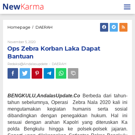
Lewati
ke
konten
Ops
Homepage
DAERAH
/
Zebra
Korban
Oleh
November 5, 2020
Laka
Redaksi@andalasupdate
Ops Zebra Korban Laka Dapat
Dapat
Bantuan
Bantuan
Redaksi@andalasupdate
DAERAH
-
BENGKULU,AndalasUpdate.Co
Berbeda dari tahun-
tahun sebelumnya, Operasi Zebra Nala 2020 kali ini
mengutamakan kegiatan humanis serta sosial
dibandingkan dengan penegakkan hukum. Hal ini
sesuai dengan arahan Kapolri yang diteruskan Ka
polda Bengkulu hingga ke polsek-polsek jajaran.