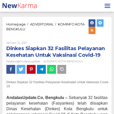
Lewati
ke
konten
Homepage
ADVERTORIAL
KOMINFO KOTA
/
/
Dinkes
BENGKULU
Siapkan
32
Fasilitas
Oleh
Januari 14, 2021
Redaksi@andalasupdate
Pelayanan
Dinkes Siapkan 32 Fasilitas Pelayanan
Kesehatan
Kesehatan Untuk Vaksinasi Covid-19
Untuk
Vaksinasi
Redaksi@andalasupdate
KOMINFO KOTA BENGKULU
-
Covid-
19
Dinkes Siapkan 32 Fasilitas Pelayanan Kesehatan Untuk Vaksinasi Covid-
19
AndalasUpdate.Co, Bengkulu –
Sebanyak 32 fasilitas
pelayanan kesehatan (Fasyankes) telah disiapkan
Dinas Kesehatan (Dinkes) Kota Bengkulu untuk