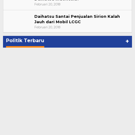
Februari 20, 2018
Daihatsu Santai Penjualan Sirion Kalah
Jauh dari Mobil LCGC
Bupati Ahmad Hijazi, Hadiri Paripurna Hasil
Februari 20, 2018
Penetapan Paslon Bupati dan Wabup Te…
Di NASIONAL, POLITIK, REJANG LEBONG
|
Januari 29, 2021
Politik Terbaru
+