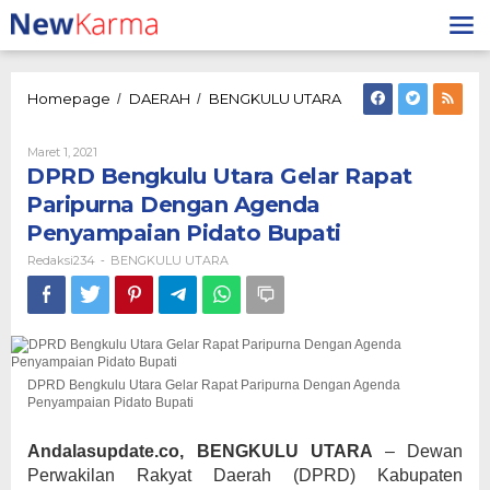
Lewati
ke
konten
DPRD
Homepage
DAERAH
BENGKULU UTARA
/
/
Bengkulu
Utara
Oleh
Maret 1, 2021
Gelar
Redaksi234
DPRD Bengkulu Utara Gelar Rapat
Rapat
Paripurna
Paripurna Dengan Agenda
Dengan
Penyampaian Pidato Bupati
Agenda
Penyampaian
Redaksi234
BENGKULU UTARA
-
Pidato
Bupati
DPRD Bengkulu Utara Gelar Rapat Paripurna Dengan Agenda
Penyampaian Pidato Bupati
Andalasupdate.co, BENGKULU UTARA
– Dewan
Perwakilan Rakyat Daerah (DPRD) Kabupaten