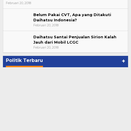
Februari 20, 2018
Belum Pakai CVT, Apa yang Ditakuti
Daihatsu Indonesia?
Februari 20, 2018
Daihatsu Santai Penjualan Sirion Kalah
Jauh dari Mobil LCGC
Bupati Ahmad Hijazi, Hadiri Paripurna Hasil
Februari 20, 2018
Penetapan Paslon Bupati dan Wabup Te…
Di NASIONAL, POLITIK, REJANG LEBONG
|
Januari 29, 2021
Politik Terbaru
+