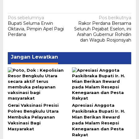
Navigasi
Pos sebelumnya
Pos berikutnya
Bupati Seluma Erwin
Rakor Perdana Bersama
pos
Oktavia, Pimpin Apel Pagi
Seluruh Pejabat Eselon, ini
Perdana
Arahan Gubernur Rohidin
dan Wagub Rosjonsyah
Jangan Lewatkan
Gerai Vaksinasi Presisi
Apresiasi Anggota
Polres Bengkulu Utara
Paskibraka Bupati Ir. H.
Membuka Pelayanan
Mian Berikan Reward
Vaksinasi Bagi
pada Malam Resepsi
Masyarakat
Kenegaraan dan Pesta
Rakyat