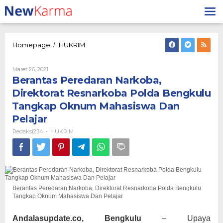
Lewati
ke
konten
Berantas
Homepage
HUKRIM
/
Peredaran
Narkoba,
Oleh
Maret 26, 2021
Direktorat
Redaksi234
Berantas Peredaran Narkoba,
Resnarkoba
Polda
Direktorat Resnarkoba Polda Bengkulu
Bengkulu
Tangkap Oknum Mahasiswa Dan
Tangkap
Oknum
Pelajar
Mahasiswa
Redaksi234
HUKRIM
-
Dan
Pelajar
Berantas Peredaran Narkoba, Direktorat Resnarkoba Polda Bengkulu
Tangkap Oknum Mahasiswa Dan Pelajar
Andalasupdate.co, Bengkulu
– Upaya