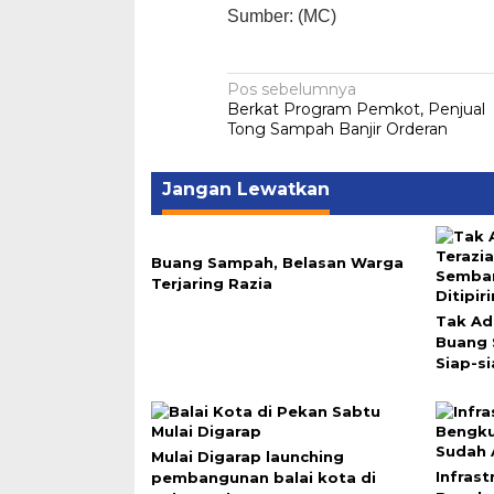
Sumber: (MC)
Navigasi
Pos sebelumnya
Berkat Program Pemkot, Penjual
pos
Tong Sampah Banjir Orderan
Jangan Lewatkan
Buang Sampah, Belasan Warga
Terjaring Razia
Tak Ad
Buang
Siap-si
Mulai Digarap launching
Infras
pembangunan balai kota di