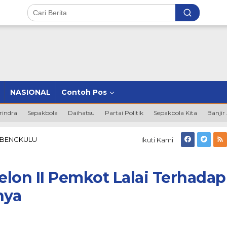
NASIONAL
Contoh Pos
rindra
Sepakbola
Daihatsu
Partai Politik
Sepakbola Kita
Banjir
Satu
 BENGKULU
Ikuti Kami
Lagi
Pejabat
Eselon
elon II Pemkot Lalai Terhadap
II
Pemkot
nya
Lalai
Terhadap
Anak
Yatim