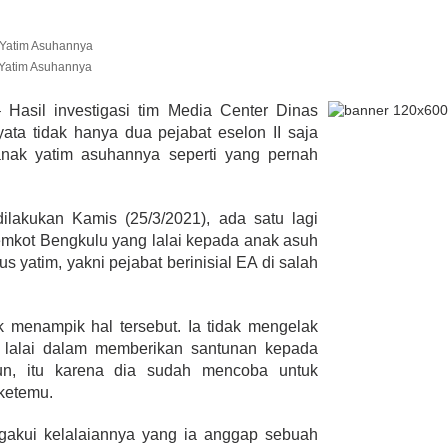
Asuhannya
 Yatim Asuhannya
lmi Hasan Di
ur Janjikan Satu
Hasil investigasi tim Media Center Dinas
mbulans
ata tidak hanya dua pejabat eselon II saja
393 Peserta MTQ ke-XXXV Sia
BENGKULU,
Tempur Rebut Juara Dibuka
 anak yatim asuhannya seperti yang pernah
 1, 2020
Gubernur Rohidin
Di ADVERTORIAL, POLITIK
|
Mei 24, 2022
dilakukan Kamis (25/3/2021), ada satu lagi
Pemkot Bengkulu yang lalai kepada anak asuh
s yatim, yakni pejabat berinisial EA di salah
ak menampik hal tersebut. Ia tidak mengelak
 lalai dalam memberikan santunan kepada
un, itu karena dia sudah mencoba untuk
ketemu.
gakui kelalaiannya yang ia anggap sebuah