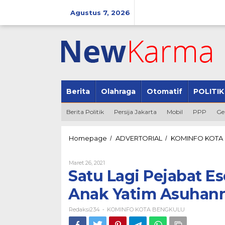
Lewati
ke
Agustus 7, 2026
konten
Berita
Olahraga
Otomatif
POLITIK
Berita Politik
Persija Jakarta
Mobil
PPP
Ge
Homepage
ADVERTORIAL
KOMINFO KOTA
/
/
Oleh
Maret 26, 2021
Redaksi234
Satu Lagi Pejabat Es
Anak Yatim Asuhan
Redaksi234
KOMINFO KOTA BENGKULU
-