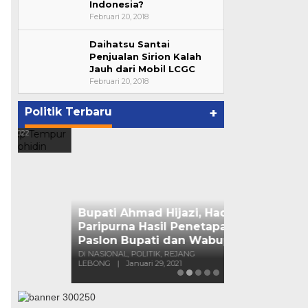
Indonesia?
Februari 20, 2018
Daihatsu Santai
Bupati Ahmad Hijazi, Hadiri
Penjualan Sirion Kalah
Jauh dari Mobil LCGC
Paripurna Hasil Penetapan
Februari 20, 2018
Paslon Bupati dan Wabup Te…
p
Di NASIONAL, POLITIK, REJANG
LEBONG
|
Januari 29, 2021
Politik Terbaru
+
Suharto Dip
Pengawas PP
Di NASIONAL, POLIT