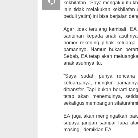
kekhilafan. “Saya mengakui itu k
lain tidak melakukan kekhilafan
peduli yatim) ini bisa berjalan den
Agar tidak terulang kembali, E
santunan kepada anak asuhnya 
nomor rekening pihak keluarga 
pamannya. Namun bukan berarti
Sebab, EA tetap akan meluangkan
anak asuhnya itu.
“Saya sudah punya rencana 
keluarganya, mungkin pamannya
ditransfer. Tapi bukan berarti t
tetap akan menemuinya, setid
sekaligus membangun silaturahmi,
EA juga akan mengingatkan bawa
supaya jangan sampai lupa ata
masing,” demikian EA.