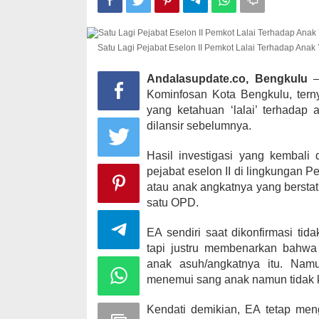
Satu Lagi Pejabat Eselon II Pemkot Lalai Terhadap Anak
Kampanye, He
Kabupaten Ka
Andalasupdate.co, Bengkulu
– 
desa Satu A
Kominfosan Kota Bengkulu, terny
Di KOMINFO KOTA 
yang ketahuan ‘lalai’ terhadap
POLITIK
|
November
dilansir sebelumnya.
Hasil investigasi yang kembali 
pejabat eselon II di lingkungan 
atau anak angkatnya yang berstatu
satu OPD.
EA sendiri saat dikonfirmasi tid
tapi justru membenarkan bahwa
anak asuh/angkatnya itu. Nam
menemui sang anak namun tidak 
Kendati demikian, EA tetap men